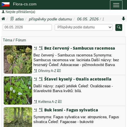
Flora-cs.com
Toggl
naviga
Nejste přihlášen(a)
atlas
příspěvky podle datumu
06.05. 2026
/ 1
Téma
/
Fórum
Bez červený - Sambucus racemosa
Bez červený - Sambucus racemosa Synonyma:
Sambucus racemosa var. laciniata Další názvy: bez
hroznatý Čeleď: Adoxaceae - pižmovkovité Barva
květů: žlutá, zelená.
Dřeviny A-Z
Šťavel kyselý - Oxalis acetosella
Další názvy: zaječí jetélek Čeleď: Oxalidaceae -
šťavelovité Barva květů: bílá.
Květena A-Z
Buk lesní - Fagus sylvatica
Synonyma: Fagus sylvatica var. atropunicea, Fagus
silvatica Čeleď: Fagaceae - bukovité