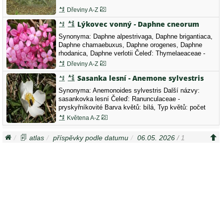
Dřeviny A-Z
Lýkovec vonný - Daphne cneorum
Synonyma: Daphne alpestrivaga, Daphne brigantiaca,
Daphne chamaebuxus, Daphne orogenes, Daphne
rhodanica, Daphne verlotii Čeleď: Thymelaeaceae -
vrabečnicovité Barva květů: tmavě růžová, Lýkovec
Dřeviny A-Z
vonný dělá svému jménu čest. Celá loučka, na které
Sasanka lesní - Anemone sylvestris
tento kriticky ohrožený (C1t) keříček kvete, omamně
voní.
Synonyma: Anemonoides sylvestris Další názvy:
sasankovka lesní Čeleď: Ranunculaceae -
pryskyřníkovité Barva květů: bílá, Typ květů: počet
okvětních lístků 5, Tato bělostná kráska u nás kdysi
Květena A-Z
byla poměrně hojná, dnes je silně ohrožená (C2b). Na
kraji lesa na Strakonicku.
atlas
příspěvky podle datumu
06.05. 2026
/ 1