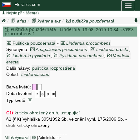
Flora-cs.com
Toggl
naviga
Nejste přihlášen(a)
atlas
květena a-z
puštička pouzdernatá
lindernia procumbens
Puštička pouzdernatá - Lindernia
16.08. 2019 10:34
#39998
procumbens 1
Puštička pouzdernatá
-
Lindernia procumbens
Synonyma:
Anagalloides procumbens
,
Lindernia erecta
,
Lindernia pyxidaria
,
Pyxidaria procumbens
,
Vandellia
erecta
Další názvy:
puštička rozprostřená
Čeleď:
Linderniaceae
Barva květů:
Doba kvetení:
Typ květů:
C1t
kriticky ohrožený druh, ustupující
§1 (§K)
Vyhláška 395/1992 Sb. ve znění vyhl. 175/2006 Sb. -
druh kriticky ohrožený
Miloš Vymazal
|
| Administrator