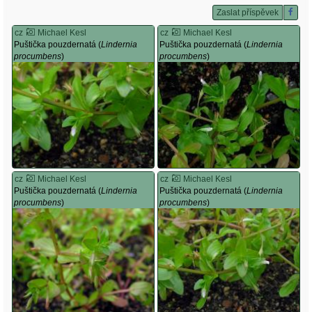
Zaslat příspěvek
cz
Michael Kesl
cz
Michael Kesl
Puštička pouzdernatá (
Lindernia
Puštička pouzdernatá (
Lindernia
procumbens
)
procumbens
)
cz
Michael Kesl
cz
Michael Kesl
Puštička pouzdernatá (
Lindernia
Puštička pouzdernatá (
Lindernia
procumbens
)
procumbens
)