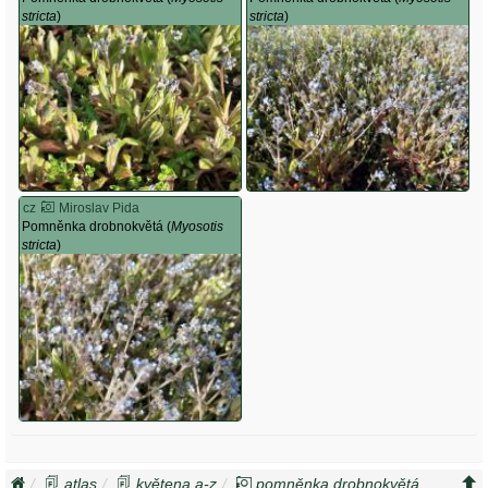
stricta
)
stricta
)
cz
Miroslav Pida
Pomněnka drobnokvětá (
Myosotis
stricta
)
atlas
květena a-z
pomněnka drobnokvětá