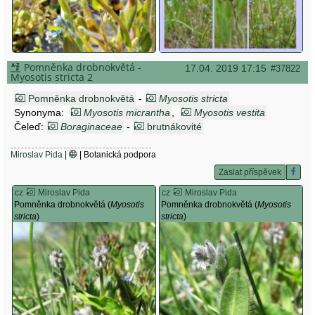
Pomněnka drobnokvětá -
17.04. 2019 17:15
#37822
Myosotis stricta 2
Pomněnka drobnokvětá
-
Myosotis stricta
Synonyma:
Myosotis micrantha
,
Myosotis vestita
Čeleď:
Boraginaceae
-
brutnákovité
Miroslav Pida
|
| Botanická podpora
Zaslat příspěvek
cz
Miroslav Pida
cz
Miroslav Pida
Pomněnka drobnokvětá (
Myosotis
Pomněnka drobnokvětá (
Myosotis
stricta
)
stricta
)