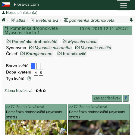
Flora-cs.com
Toggl
naviga
Nejste přihlášen(a)
atlas
květena a-z
pomněnka drobnokvětá
myosotis stricta
Pomněnka drobnokvětá -
10.05. 2016 12:11
#29472
Myosotis stricta 1
Pomněnka drobnokvětá
-
Myosotis stricta
Synonyma:
Myosotis micrantha
,
Myosotis vestita
Čeleď:
Boraginaceae
-
brutnákovité
Barva květů:
Doba kvetení:
Typ květů:
Zdena Nováková
|
Zaslat příspěvek
cz
Zdena Nováková
cz
Zdena Nováková
Pomněnka drobnokvětá (
Myosotis
Pomněnka drobnokvětá (
Myosotis
stricta
)
stricta
)