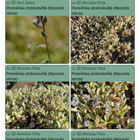
cz
Aleš Zvára
cz
Miroslav Pida
Pomněnka drobnokvětá (
Myosotis
Pomněnka drobnokvětá (
Myosotis
stricta
)
stricta
)
cz
Miroslav Pida
cz
Miroslav Pida
Pomněnka drobnokvětá (
Myosotis
Pomněnka drobnokvětá (
Myosotis
stricta
)
stricta
)
cz
Miroslav Pida
cz
Miroslav Pida
Pomněnka drobnokvětá (
Myosotis
Pomněnka drobnokvětá (
Myosotis