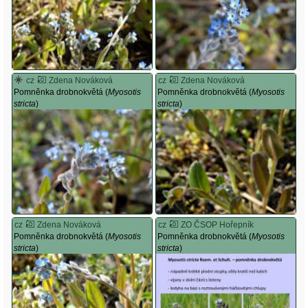
cz
Zdena Nováková
cz
Zdena Nováková
Pomněnka drobnokvětá (
Myosotis
Pomněnka drobnokvětá (
Myosotis
stricta
)
stricta
)
cz
Zdena Nováková
cz
ZO ČSOP Hořepník
Pomněnka drobnokvětá (
Myosotis
Pomněnka drobnokvětá (
Myosotis
stricta
)
stricta
)