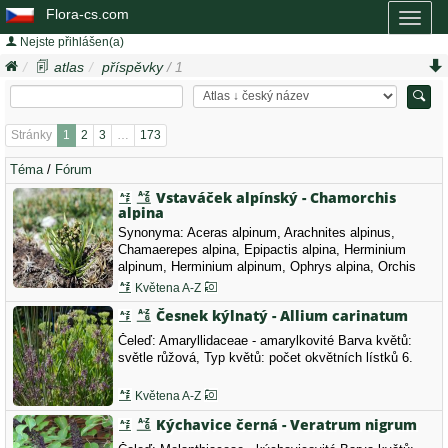
Flora-cs.com
Toggl
naviga
Nejste přihlášen(a)
atlas
příspěvky
/ 1
Stránky
1
2
3
…
173
Téma
/
Fórum
Vstaváček alpínský - Chamorchis
alpina
Synonyma: Aceras alpinum, Arachnites alpinus,
Chamaerepes alpina, Epipactis alpina, Herminium
alpinum, Herminium alpinum, Ophrys alpina, Orchis
graminea Čeleď: Orchidaceae - vstavačovité Barva
Květena A-Z
květů: žlutá, zelená, Typ květů: květy ostatní, Místo:
Česnek kýlnatý - Allium carinatum
Belianské Tatry, Slovensko, 5.8. 2026
Čeleď: Amaryllidaceae - amarylkovité Barva květů:
světle růžová, Typ květů: počet okvětních lístků 6.
Květena A-Z
Kýchavice černá - Veratrum nigrum