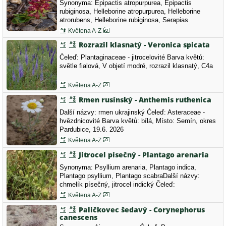
Synonyma: Epipactis atropurpurea, Epipactis
rubiginosa, Helleborine atropurpurea, Helleborine
atrorubens, Helleborine rubiginosa, Serapias
atrorubensČeleď: Orchidaceae - vstavačovité Barva
Květena A-Z
květů: světle fialová, červená, Kruštík tmavočervený -
Rozrazil klasnatý - Veronica spicata
krásný, ohrožený (C3) a letos rychle odkvétající
Čeleď: Plantaginaceae - jitrocelovité Barva květů:
světle fialová, V objetí modré, rozrazil klasnatý, C4a
Květena A-Z
Rmen rusínský - Anthemis ruthenica
Další názvy: rmen ukrajinský Čeleď: Asteraceae -
hvězdnicovité Barva květů: bílá, Místo: Semín, okres
Pardubice, 19.6. 2026
Květena A-Z
Jitrocel písečný - Plantago arenaria
Synonyma: Psyllium arenaria, Plantago indica,
Plantago psyllium, Plantago scabraDalší názvy:
chmelík písečný, jitrocel indický Čeleď:
Plantaginaceae - jitrocelovité Místo: Semín, okres
Květena A-Z
Pardubice, 19.6. 2026
Paličkovec šedavý - Corynephorus
canescens