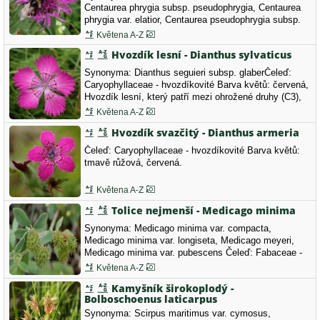
Centaurea phrygia subsp. pseudophrygia, Centaurea
phrygia var. elatior, Centaurea pseudophrygia subsp.
pseudophrygia, Jacea elatior, Jacea phrygia, Jacea
Květena A-Z
phrygia subsp. elatior, Jacea pseudophrygia Další
Hvozdík lesní - Dianthus sylvaticus
názvy: chrpa vyšší, chrpina parukářka Čeleď:
Asteraceae - hvězdnicovité Barva květů:…
Synonyma: Dianthus seguieri subsp. glaberČeleď:
Caryophyllaceae - hvozdíkovité Barva květů: červená,
Hvozdík lesní, který patří mezi ohrožené druhy (C3),
září na krušnohorských loukách.
Květena A-Z
Hvozdík svazčitý - Dianthus armeria
Čeleď: Caryophyllaceae - hvozdíkovité Barva květů:
tmavě růžová, červená.
Květena A-Z
Tolice nejmenší - Medicago minima
Synonyma: Medicago minima var. compacta,
Medicago minima var. longiseta, Medicago meyeri,
Medicago minima var. pubescens Čeleď: Fabaceae -
bobovité Tolice nejmenší patří mezi ohrožené druhy
Květena A-Z
(C3), má zajímavé, spirálovitě stočené plody.
Kamyšník širokoplodý -
Bolboschoenus laticarpus
Synonyma: Scirpus maritimus var. cymosus,