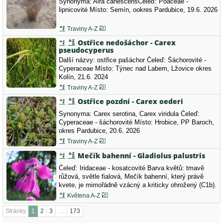
Synonyma: Aira canescensČeleď: Poaceae -
lipnicovité Místo: Semín, ookres Pardubice, 19.6. 2026
Traviny A-Z
Ostřice nedošáchor - Carex
pseudocyperus
Další názvy: ostřice pašáchor Čeleď: Šáchorovité -
Cyperaceae Místo: Týnec nad Labem, Lžovice okres
Kolín, 21.6. 2024
Traviny A-Z
Ostřice pozdní - Carex oederi
Synonyma: Carex serotina, Carex viridula Čeleď:
Cyperaceae - šáchorovité Místo: Hrobice, PP Baroch,
okres Pardubice, 20.6. 2026
Traviny A-Z
Mečík bahenní - Gladiolus palustris
Čeleď: Iridaceae - kosatcovité Barva květů: tmavě
růžová, světle fialová, Mečík bahenní, který právě
kvete, je mimořádně vzácný a kriticky ohrožený (C1b).
V Čechách ho můžeme potkat pouze na jediné lokalitě,
Květena A-Z
na Moravě na dvou.
Stránky
1
2
3
…
173