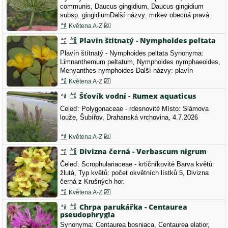
communis, Daucus gingidium, Daucus gingidium
subsp. gingidiumDalší názvy: mrkev obecná pravá
Čeleď: Apiaceae - miříkovité Barva květů: bílá.
Květena A-Z
Plavín štítnatý - Nymphoides peltata
Plavín štítnatý - Nymphoides peltata Synonyma:
Limnanthemum peltatum, Nymphoides nymphaeoides,
Menyanthes nymphoides Další názvy: plavín
leknínovitý Čeleď: Menyanthaceae - vachtovité Barva
Květena A-Z
květů: žlutá, Typ květů: počet okvětních lístků 5,
Šťovík vodní - Rumex aquaticus
Místo: Slámova louže, Šubířov, Drahanská vrchovina,
4.7. 2026
Čeleď: Polygonaceae - rdesnovité Místo: Slámova
louže, Šubířov, Drahanská vrchovina, 4.7.2026
Květena A-Z
Divizna černá - Verbascum nigrum
Čeleď: Scrophulariaceae - krtičníkovité Barva květů:
žlutá, Typ květů: počet okvětních lístků 5, Divizna
černá z Krušných hor.
Květena A-Z
Chrpa parukářka - Centaurea
pseudophrygia
Synonyma: Centaurea bosniaca, Centaurea elatior,