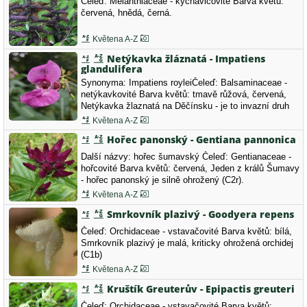
Čeleď: Melanthiaceae - kýchavicovité Barva květů:
červená, hnědá, černá.
Květena A-Z
Netýkavka žláznatá - Impatiens
glandulifera
Synonyma: Impatiens royleiČeleď: Balsaminaceae -
netýkavkovité Barva květů: tmavě růžová, červená,
Netýkavka žlaznatá na Děčínsku - je to invazní druh
podél řek s původem z Himálají. Je to květem ozdobná
Květena A-Z
rostlina, jednoletá. Semena se šíří vodou. Z naší
Hořec panonský - Gentiana pannonica
přírody ji už jen tak nedostaneme.
Další názvy: hořec šumavský Čeleď: Gentianaceae -
hořcovité Barva květů: červená, Jeden z králů Šumavy
- hořec panonský je silně ohrožený (C2r).
Květena A-Z
Smrkovník plazivý - Goodyera repens
Čeleď: Orchidaceae - vstavačovité Barva květů: bílá,
Smrkovník plazivý je malá, kriticky ohrožená orchidej
(C1b)
Květena A-Z
Kruštík Greuterův - Epipactis greuteri
Čeleď: Orchidaceae - vstavačovité Barva květů: