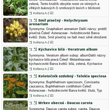
zelená, Tento kruštík obvykle roste ve stinných a
vlhkých bukových či smrkových lesích v blízkosti
potůčků. Mezi dalšími zelenými rostlinami se dá tento
Květena A-Z
krasavec s malými květy snadno přehlédnout. Poprvé
Smil písečný - Helychrysum
byl popsán až v roce 1981 v Řecku. Po čtyřech letech
arenarium
byl objeven i…
Synonyma: Gnaphalium arenarium Další názvy: protěž
písečná Čeleď: Asteraceae - hvězdnicovité Barva
květů: žlutá, Smil písečný se řadí mezi silně ohrožené
druhy naší květeny (C2r).
Květena A-Z
Kýchavice bílá - Veratrum album
Synonyma: Veratrum album subsp. albumDalší názvy:
kýchavice bílá pravá Čeleď: Melanthiaceae -
kýchavicovité Barva květů: bílá, zelená, Kýchavice
bílá pravá ( Veratrum album subsp. album) - silně
Květena A-Z
ohrožená jedovatá kráska (C2r)
Kolotočník ozdobný - Telekia speciosa
Synonyma: Buphthalmum speciosum, Corvisartia
caucasica, Buphthalmum cordifolium Čeleď:
Asteraceae - hvězdnicovité Barva květů: žlutá, Typ
květů: květy s více než 7 lístky.
Květena A-Z
Mrkev obecná - Daucus carota
Synonyma: Daucus carota subsp. carota, Daucus