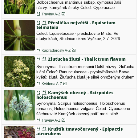
Bolboschoenus maritimus subsp. cymosusDalší
názvy: kamyšník široký Čeleď: Cyperaceae -
šáchorovité Barva květů: hnědá.
Traviny A-Z
Přeslička největší - Equisetum
telmateia
Čeleď: Equisetaceae - přesličkovité Místo: Ve
studýnkách, Studnice okres Vyškov, 2.7. 2026
Kapraďorosty A-Z
Žluťucha žlutá - Thalictrum flavum
Synonyma: Thalictrum morisonii Další názvy: žluťucha
luční Čeleď: Ranunculaceae - pryskyřníkovité Barva
květů: žlutá, Žluťucha žlutá je silně ohroženým druhem
naší květeny (C2b).
Květena A-Z
Kamýšek obecný - Scirpoides
holoschoenus
Synonyma: Scirpus holoschoenus, Holoschoenus
romanus, Holoschoenus vulgaris Čeleď: Cyperaceae -
šáchorovité Kamýšek obecný patří mezi silně
ohrožené druhy naší květeny (C2b), až láká k
Traviny A-Z
pohlazení.
Kruštík tmavočervený - Epipactis
atrorubens