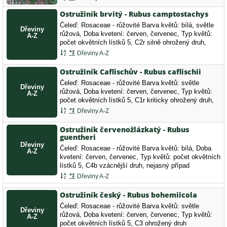
díky.
Ostružiník brvitý - Rubus camptostachys
Čeleď: Rosaceae - růžovité Barva květů: bílá, světle
růžová, Doba kvetení: červen, červenec, Typ květů:
počet okvětních lístků 5, C2r silně ohrožený druh,
vzácný
Dřeviny A-Z
Ostružiník Caflischův - Rubus caflischii
Čeleď: Rosaceae - růžovité Barva květů: světle
růžová, Doba kvetení: červen, červenec, Typ květů:
počet okvětních lístků 5, C1r kriticky ohrožený druh,
vzácný
Dřeviny A-Z
Ostružiník červenožlázkatý - Rubus
guentheri
Čeleď: Rosaceae - růžovité Barva květů: bílá, Doba
kvetení: červen, červenec, Typ květů: počet okvětních
lístků 5, C4b vzácnější druh, nejasný případ
Dřeviny A-Z
Ostružiník český - Rubus bohemiicola
Čeleď: Rosaceae - růžovité Barva květů: světle
růžová, Doba kvetení: červen, červenec, Typ květů:
počet okvětních lístků 5, C3 ohrožený druh