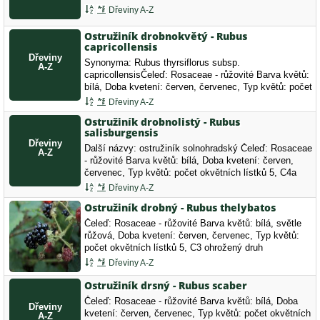
Dřeviny A-Z
Ostružiník drobnokvětý - Rubus
capricollensis
Synonyma: Rubus thyrsiflorus subsp.
capricollensisČeleď: Rosaceae - růžovité Barva květů:
bílá, Doba kvetení: červen, červenec, Typ květů: počet
okvětních lístků 5.
Dřeviny A-Z
Ostružiník drobnolistý - Rubus
salisburgensis
Další názvy: ostružiník solnohradský Čeleď: Rosaceae
- růžovité Barva květů: bílá, Doba kvetení: červen,
červenec, Typ květů: počet okvětních lístků 5, C4a
vzácnější druh vyžadující pozornost
Dřeviny A-Z
Ostružiník drobný - Rubus thelybatos
Čeleď: Rosaceae - růžovité Barva květů: bílá, světle
růžová, Doba kvetení: červen, červenec, Typ květů:
počet okvětních lístků 5, C3 ohrožený druh
Dřeviny A-Z
Ostružiník drsný - Rubus scaber
Čeleď: Rosaceae - růžovité Barva květů: bílá, Doba
kvetení: červen, červenec, Typ květů: počet okvětních