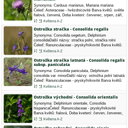
Synonyma: Carduus marianus, Mariana mariana
Čeleď: Asteraceae - hvězdnicovité Barva květů: světle
fialová, červená, Doba kvetení: červenec, srpen, září,
Typ květů: květy s více než 7 lístky.
Květena A-Z
Ostrožka stračka - Consolida regalis
Synonyma: Consolida segetum, Delphinium
consolidaDalší názvy: stračka polní, stračka rolní
Čeleď: Ranunculaceae - pryskyřníkovité Barva květů:
modrá, tmavě růžová, Doba kvetení: květen, červen,
Květena A-Z
červenec, srpen, Typ květů: květy…
Ostrožka stračka latnatá - Consolida regalis
subsp. paniculata
Synonyma: Consolida paniculata, Delphinium
consolida var. minorDalší názvy: ostrožka polní latnatá
Čeleď: Ranunculaceae - pryskyřníkovité Barva květů:
světle fialová, Doba kvetení: květen, červen,
Květena A-Z
červenec, srpen, Typ květů: květy…
Ostrožka východní - Consolida orientalis
Synonyma: Delphinium orientale, Consolida
hispanicaČeleď: Ranunculaceae - pryskyřníkovité
Barva květů: fialová, Doba kvetení: červen, červenec,
srpen, Typ květů: květy ostatní.
Květena A-Z