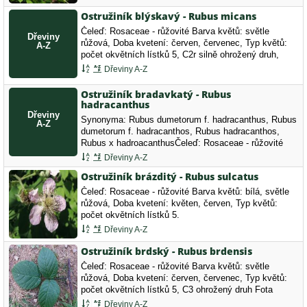
Ostružiník blýskavý - Rubus micans
Čeleď: Rosaceae - růžovité Barva květů: světle
růžová, Doba kvetení: červen, červenec, Typ květů:
počet okvětních lístků 5, C2r silně ohrožený druh,
vzácný
Dřeviny A-Z
Ostružiník bradavkatý - Rubus
hadracanthus
Synonyma: Rubus dumetorum f. hadracanthus, Rubus
dumetorum f. hadracanthos, Rubus hadracanthos,
Rubus x hadroacanthusČeleď: Rosaceae - růžovité
Barva květů: světle růžová, Doba kvetení: červen,
Dřeviny A-Z
červenec, Typ květů: počet okvětních lístků…
Ostružiník brázditý - Rubus sulcatus
Čeleď: Rosaceae - růžovité Barva květů: bílá, světle
růžová, Doba kvetení: květen, červen, Typ květů:
počet okvětních lístků 5.
Dřeviny A-Z
Ostružiník brdský - Rubus brdensis
Čeleď: Rosaceae - růžovité Barva květů: světle
růžová, Doba kvetení: červen, červenec, Typ květů:
počet okvětních lístků 5, C3 ohrožený druh Fota
laskavě poskytla Mgr. Linda Trunečková, mnohokráte
Dřeviny A-Z