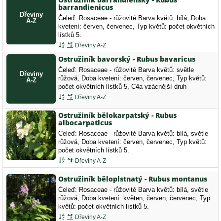
barrandienicus
Čeleď: Rosaceae - růžovité Barva květů: bílá, Doba
kvetení: červen, červenec, Typ květů: počet okvětních
lístků 5.
Dřeviny A-Z
Ostružiník bavorský - Rubus bavaricus
Čeleď: Rosaceae - růžovité Barva květů: světle
růžová, Doba kvetení: červen, červenec, Typ květů:
počet okvětních lístků 5, C4a vzácnější druh
vyžadující pozornost
Dřeviny A-Z
Ostružiník bělokarpatský - Rubus
albocarpaticus
Čeleď: Rosaceae - růžovité Barva květů: bílá, světle
růžová, Doba kvetení: červen, červenec, Typ květů:
počet okvětních lístků 5.
Dřeviny A-Z
Ostružiník běloplstnatý - Rubus montanus
Čeleď: Rosaceae - růžovité Barva květů: bílá, světle
růžová, Doba kvetení: květen, červen, červenec, Typ
květů: počet okvětních lístků 5.
Dřeviny A-Z