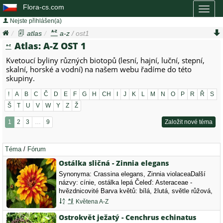
Flora-cs.com
Toggl
naviga
Nejste přihlášen(a)
atlas
a-z
/ ost1
Atlas: A-Z OST 1
Kvetoucí byliny různých biotopů (lesní, hajní, luční, stepní,
skalní, horské a vodní) na našem webu řadíme do této
skupiny.
!
A
B
C
Č
D
E
F
G
H
CH
I
J
K
L
M
N
O
P
R
Ř
S
Š
T
U
V
W
Y
Z
Ž
1
2
3
…
9
Založit nové téma
Téma
/
Fórum
Ostálka sličná - Zinnia elegans
Synonyma: Crassina elegans, Zinnia violaceaDalší
názvy: cínie, ostálka lepá Čeleď: Asteraceae -
hvězdnicovité Barva květů: bílá, žlutá, světle růžová,
světle fialová, červená, Doba kvetení: červen,
Květena A-Z
červenec, srpen, září,…
Ostrokvět ježatý - Cenchrus echinatus