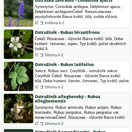
Ostrožka zahradní - Consolida ajacis
Synonyma: Consolida ambigua, Delphinium ajacis,
Delphinium ambiguumČeleď: Ranunculaceae -
pryskyřníkovité Barva květů: bílá, světle růžová,
světle fialová, modrá, Doba kvetení: červenec, srpen,
Květena A-Z
Typ květů: květy ostatní.
Ostružiník - Rubus hirsutifrons
Čeleď: Rosaceae - růžovité Barva květů: bílá, Doba
kvetení: červenec, srpen, Typ květů: počet okvětních
lístků 5.
Dřeviny A-Z
Ostružiník - Rubus latifolius
Sekce: Rubus sect. Corylifolii - ostružiník sekce
Corylifolii Čeleď: Rosaceae - růžovité Barva květů:
bílá, Doba kvetení: červen, červenec, Typ květů: počet
okvětních lístků 5.
Dřeviny A-Z
Ostružiník alleghenský - Rubus
allegheniensis
Synonyma: Rubus amnicola, Rubus avipes, Rubus
bractealis, Rubus pergratus, Rubus pergratus var.
terrae-novaeČeleď: Rosaceae - růžovité Barva květů:
bílá, Doba kvetení: červen, červenec, Typ květů: počet
Dřeviny A-Z
okvětních lístků 5.
Ostružiník barrandienský - Rubus