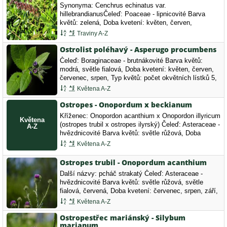
Synonyma: Cenchrus echinatus var.
hillebrandianusČeleď: Poaceae - lipnicovité Barva
květů: zelená, Doba kvetení: květen, červen,
červenec.
Traviny A-Z
Ostrolist poléhavý - Asperugo procumbens
Čeleď: Boraginaceae - brutnákovité Barva květů:
modrá, světle fialová, Doba kvetení: květen, červen,
červenec, srpen, Typ květů: počet okvětních lístků 5,
C3 ohrožený druh
Květena A-Z
Ostropes - Onopordum x beckianum
Kříženec: Onopordon acanthium x Onopordon illyricum
(ostropes trubil x ostropes ilyrský) Čeleď: Asteraceae -
hvězdnicovité Barva květů: světle růžová, Doba
kvetení: červen, červenec, srpen, září, Typ květů:
Květena A-Z
květy v úborech.
Ostropes trubil - Onopordum acanthium
Další názvy: pcháč strakatý Čeleď: Asteraceae -
hvězdnicovité Barva květů: světle růžová, světle
fialová, červená, Doba kvetení: červenec, srpen, září,
Typ květů: květy s více než 7 lístky.
Květena A-Z
Ostropestřec mariánský - Silybum
marianum