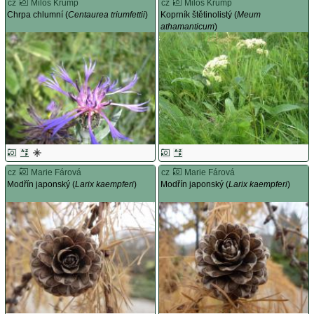
cz
Miloš Krump
cz
Miloš Krump
Chrpa chlumní (
Centaurea triumfettii
)
Koprník štětinolistý (
Meum
athamanticum
)
cz
Marie Fárová
cz
Marie Fárová
Modřín japonský (
Larix kaempferi
)
Modřín japonský (
Larix kaempferi
)