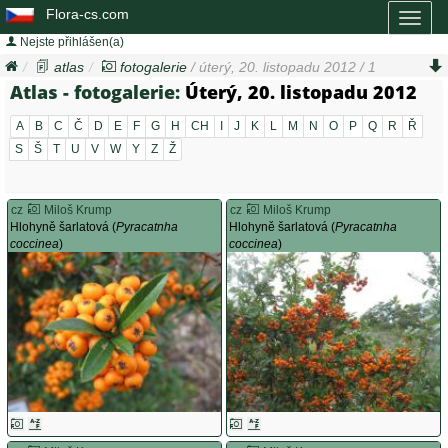
Flora-cs.com
Toggl
naviga
Nejste přihlášen(a)
atlas
fotogalerie
/ úterý, 20. listopadu 2012 / 1
Atlas - fotogalerie:
Úterý, 20. listopadu 2012
A
B
C
Č
D
E
F
G
H
CH
I
J
K
L
M
N
O
P
Q
R
Ř
S
Š
T
U
V
W
Y
Z
Ž
cz
Miloš Krump
cz
Miloš Krump
Hlohyně šarlatová (
Pyracatnha
Hlohyně šarlatová (
Pyracatnha
coccinea
)
coccinea
)