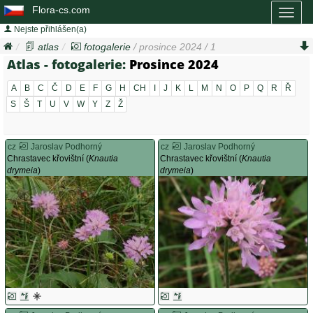
Flora-cs.com
Toggl
naviga
Nejste přihlášen(a)
atlas
fotogalerie
/ prosince 2024 / 1
Atlas - fotogalerie:
Prosince 2024
A
B
C
Č
D
E
F
G
H
CH
I
J
K
L
M
N
O
P
Q
R
Ř
S
Š
T
U
V
W
Y
Z
Ž
cz
Jaroslav Podhorný
cz
Jaroslav Podhorný
Chrastavec křovištní (
Knautia
Chrastavec křovištní (
Knautia
drymeia
)
drymeia
)