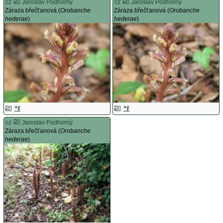
cz
Jaroslav Podhorný
cz
Jaroslav Podhorný
Záraza břečťanová (
Orobanche
Záraza břečťanová (
Orobanche
hederae
)
hederae
)
cz
Jaroslav Podhorný
Záraza břečťanová (
Orobanche
hederae
)