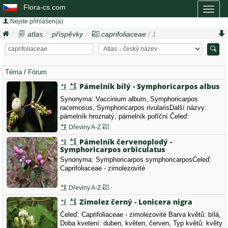
Flora-cs.com
Toggl
naviga
Nejste přihlášen(a)
atlas
příspěvky
caprifoliaceae
/ 1
Téma
/
Fórum
Pámelník bílý - Symphoricarpos albus
Synonyma: Vaccinium album, Symphoricarpos
racemosus, Symphoricarpos rivularisDalší názvy:
pámelník hroznatý, pámelník poříční Čeleď:
Caprifoliaceae - zimolezovité
Dřeviny A-Z
Pámelník červenoplodý -
Symphoricarpos orbiculatus
Synonyma: Symphoricarpos symphoricarposČeleď:
Caprifoliaceae - zimolezovité
Dřeviny A-Z
Zimolez černý - Lonicera nigra
Čeleď: Caprifoliaceae - zimolezovité Barva květů: bílá,
Doba kvetení: duben, květen, červen, Typ květů: květy