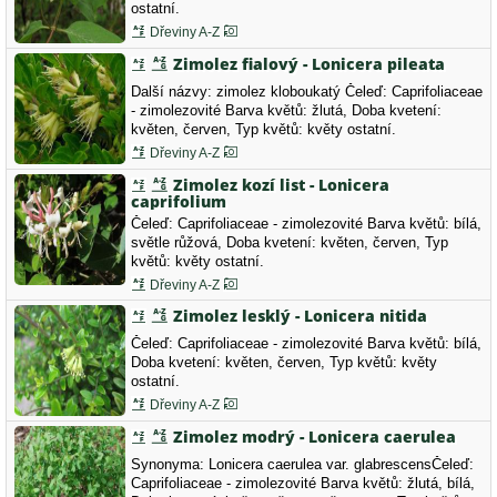
ostatní.
Dřeviny A-Z
Zimolez fialový - Lonicera pileata
Další názvy: zimolez kloboukatý Čeleď: Caprifoliaceae
- zimolezovité Barva květů: žlutá, Doba kvetení:
květen, červen, Typ květů: květy ostatní.
Dřeviny A-Z
Zimolez kozí list - Lonicera
caprifolium
Čeleď: Caprifoliaceae - zimolezovité Barva květů: bílá,
světle růžová, Doba kvetení: květen, červen, Typ
květů: květy ostatní.
Dřeviny A-Z
Zimolez lesklý - Lonicera nitida
Čeleď: Caprifoliaceae - zimolezovité Barva květů: bílá,
Doba kvetení: květen, červen, Typ květů: květy
ostatní.
Dřeviny A-Z
Zimolez modrý - Lonicera caerulea
Synonyma: Lonicera caerulea var. glabrescensČeleď:
Caprifoliaceae - zimolezovité Barva květů: žlutá, bílá,