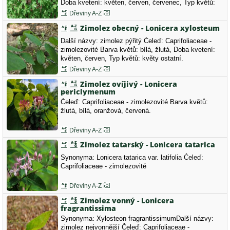
Doba kvetení: květen, červen, červenec, Typ květů:
květy ostatní.
Dřeviny A-Z
Zimolez obecný - Lonicera xylosteum
Další názvy: zimolez pýřitý Čeleď: Caprifoliaceae -
zimolezovité Barva květů: bílá, žlutá, Doba kvetení:
květen, červen, Typ květů: květy ostatní.
Dřeviny A-Z
Zimolez ovíjivý - Lonicera
periclymenum
Čeleď: Caprifoliaceae - zimolezovité Barva květů:
žlutá, bílá, oranžová, červená.
Dřeviny A-Z
Zimolez tatarský - Lonicera tatarica
Synonyma: Lonicera tatarica var. latifolia Čeleď:
Caprifoliaceae - zimolezovité
Dřeviny A-Z
Zimolez vonný - Lonicera
fragrantissima
Synonyma: Xylosteon fragrantissimumDalší názvy:
zimolez nejvonnější Čeleď: Caprifoliaceae -