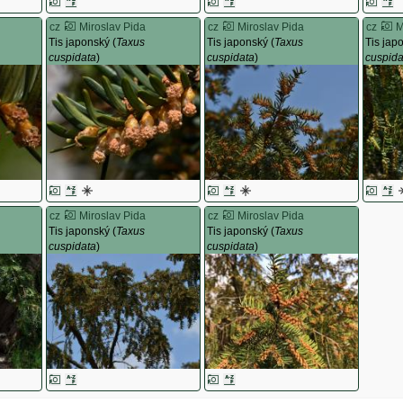
cz
Miroslav Pida
cz
Miroslav Pida
cz
M
Tis japonský (
Taxus
Tis japonský (
Taxus
Tis jap
cuspidata
)
cuspidata
)
cuspida
cz
Miroslav Pida
cz
Miroslav Pida
Tis japonský (
Taxus
Tis japonský (
Taxus
cuspidata
)
cuspidata
)