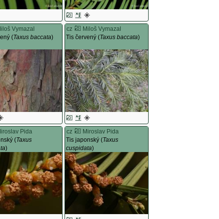
iloš Vymazal
cz
Miloš Vymazal
vený (
Taxus baccata
)
Tis červený (
Taxus baccata
)
iroslav Pida
cz
Miroslav Pida
onský (
Taxus
Tis japonský (
Taxus
ta
)
cuspidata
)