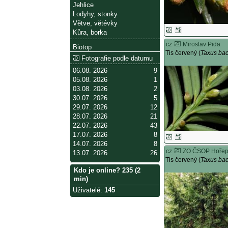
Jehlice
Lodyhy, stonky
Větve, větévky
Kůra, borka
cz
Miroslav Pida
Biotop
Tis červený (
Taxus ba
Fotografie podle datumu
06.08. 2026
9
05.08. 2026
1
03.08. 2026
2
30.07. 2026
5
29.07. 2026
12
28.07. 2026
21
22.07. 2026
43
17.07. 2026
8
14.07. 2026
8
cz
ZO ČSOP Hořep
13.07. 2026
26
Tis červený (
Taxus ba
Kdo je online? 235 (2
min)
Uživatelé
:
145