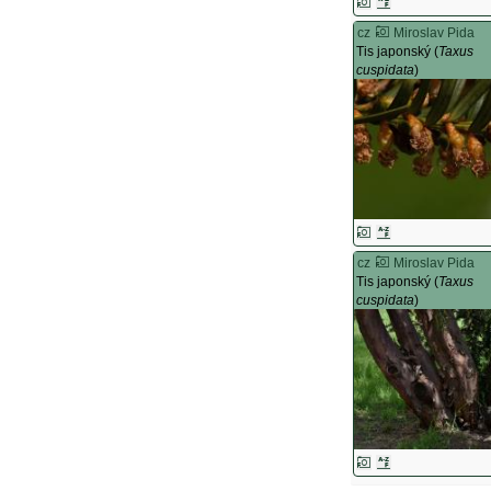
cz
Miroslav Pida
Tis japonský (
Taxus
cuspidata
)
cz
Miroslav Pida
Tis japonský (
Taxus
cuspidata
)