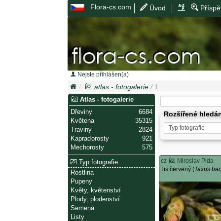
Flora-cs.com
Úvod
Příspě
Nejste přihlášen(a)
atlas - fotogalerie
/ 1
Atlas - fotogalerie
Dřeviny
6684
Rozšířené hledá
Květena
35315
Traviny
2824
Kapraďorosty
921
Mechorosty
575
cz
Miroslav Pida
Typ fotografie
Tis červený (
Taxus ba
Rostlina
Pupeny
Květy, květenství
Plody, plodenství
Semena
Listy