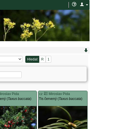
Hledat
R
1
iroslav Pida
cz
Miroslav Pida
vený (
Taxus baccata
)
Tis červený (
Taxus baccata
)