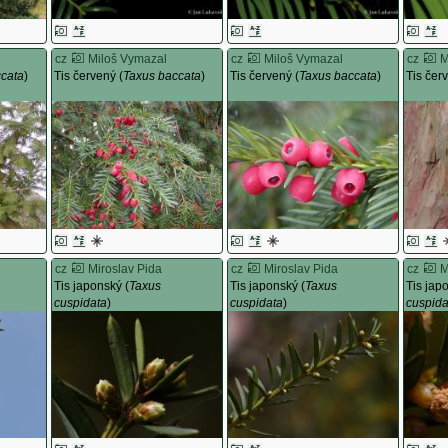
cz
Miloš Vymazal
cz
Miloš Vymazal
cz
M
ccata
)
Tis červený (
Taxus baccata
)
Tis červený (
Taxus baccata
)
Tis čer
cz
Miroslav Pida
cz
Miroslav Pida
cz
M
Tis japonský (
Taxus
Tis japonský (
Taxus
Tis jap
cuspidata
)
cuspidata
)
cuspida