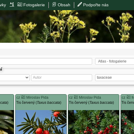
vky
Fotogalerie
Obsah
Podpořte nás
ní
cz
Miroslav Pida
cz
Miroslav Pida
cz
M
ccata
)
Tis červený (
Taxus baccata
)
Tis červený (
Taxus baccata
)
Tis čer