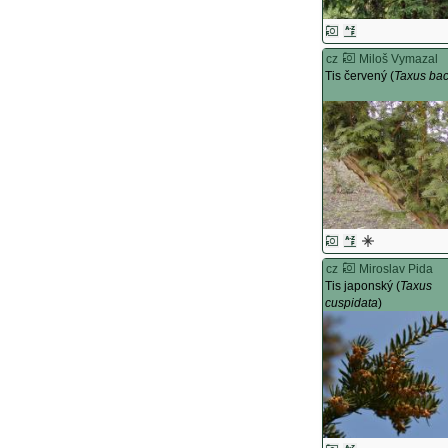
cz
Miloš Vymazal
Tis červený (
Taxus ba
cz
Miroslav Pida
Tis japonský (
Taxus
cuspidata
)