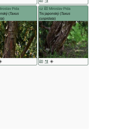
iroslav Pida
cz
Miroslav Pida
onský (
Taxus
Tis japonský (
Taxus
ta
)
cuspidata
)