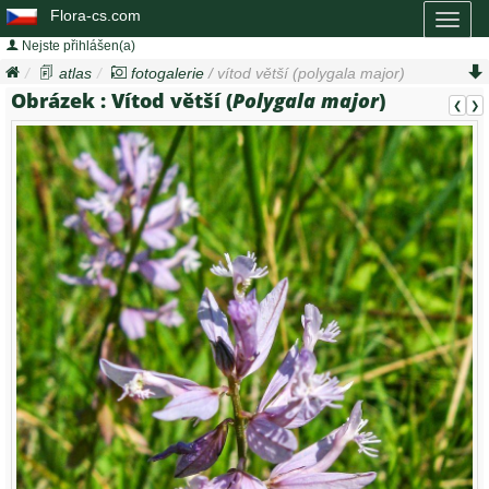
Flora-cs.com
Toggl
naviga
Nejste přihlášen(a)
atlas
fotogalerie
/ vítod větší (
polygala major
)
Obrázek :
Vítod větší (
Polygala major
)
❮
❯