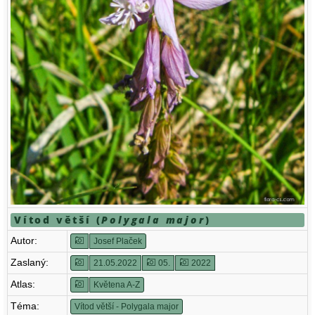
Vítod větší (
Polygala major
)
Autor:
Josef Plaček
Zaslaný:
21.05.2022
05.
2022
Atlas:
Květena A-Z
Téma:
Vítod větší - Polygala major