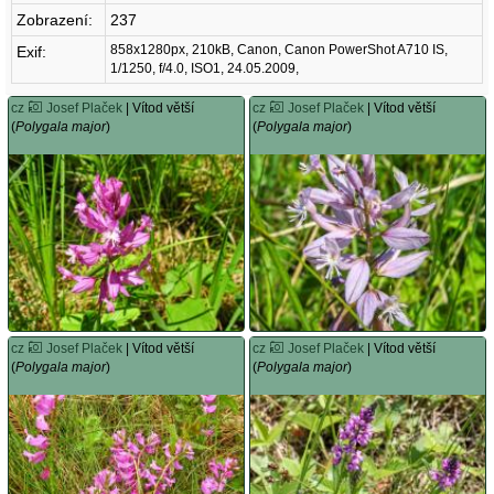
Zobrazení:
237
858x1280px, 210kB, Canon, Canon PowerShot A710 IS,
Exif:
1/1250, f/4.0, ISO1, 24.05.2009,
cz
Josef Plaček
| Vítod větší
cz
Josef Plaček
| Vítod větší
(
Polygala major
)
(
Polygala major
)
cz
Josef Plaček
| Vítod větší
cz
Josef Plaček
| Vítod větší
(
Polygala major
)
(
Polygala major
)