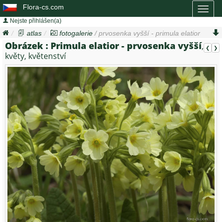
Flora-cs.com
Toggl
naviga
Nejste přihlášen(a)
atlas
fotogalerie
/ prvosenka vyšší - primula elatior
Obrázek :
Primula elatior - prvosenka vyšší
,
❮
❯
květy, květenství