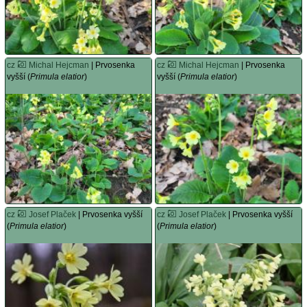
cz
Michal Hejcman
| Prvosenka
cz
Michal Hejcman
| Prvosenka
vyšší (
Primula elatior
)
vyšší (
Primula elatior
)
cz
Josef Plaček
| Prvosenka vyšší
cz
Josef Plaček
| Prvosenka vyšší
(
Primula elatior
)
(
Primula elatior
)