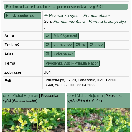
Primula elatior - prvosenka vyšší
Prvosenka vyšší
-
Primula elatior
Encyklopedie rostlin:
Syn:
Primula montana
,
Primula brachycalyx
,
Autor:
Miloš Vymazal
Zaslaný:
23.04.2022
04.
2022
Atlas:
Květena A-Z
Téma:
Prvosenka vyšší - Primula elatior
Zobrazení:
904
1280x960px, 151kB, Panasonic, DMC-FZ300,
Exif:
1/640, f/4.0, ISO100, 23.04.2022,
cz
Michal Hejcman
| Prvosenka
cz
Michal Hejcman
| Prvosenka
vyšší (
Primula elatior
)
vyšší (
Primula elatior
)