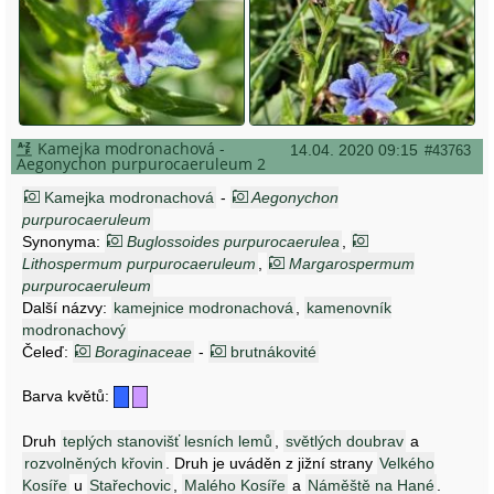
Kamejka modronachová -
14.04. 2020 09:15
#43763
Aegonychon purpurocaeruleum 2
Kamejka modronachová
-
Aegonychon
purpurocaeruleum
Synonyma:
Buglossoides purpurocaerulea
,
Lithospermum purpurocaeruleum
,
Margarospermum
purpurocaeruleum
Další názvy:
kamejnice modronachová
,
kamenovník
modronachový
Čeleď:
Boraginaceae
-
brutnákovité
Barva květů:
Druh
teplých stanovišť lesních lemů
,
světlých doubrav
a
rozvolněných křovin
. Druh je uváděn z jižní strany
Velkého
Kosíře
u
Stařechovic
,
Malého Kosíře
a
Náměště na Hané
.