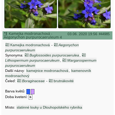
Kamejka modronachová -
03.06. 2020 19:56
#44985
Aegonychon purpurocaeruleum 4
Kamejka modronachová
-
Aegonychon
purpurocaeruleum
Synonyma:
Buglossoides purpurocaerulea
,
Lithospermum purpurocaeruleum
,
Margarospermum
purpurocaeruleum
Další názvy:
kamejnice modronachová
,
kamenovník
modronachový
Čeleď:
Boraginaceae
-
brutnákovité
Barva květů:
Doba kvetení:
Místo:
slatinné louky u Dlouhopolského rybníka