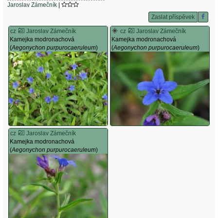
Jaroslav Zámečník
|
Zaslat příspěvek
cz
Jaroslav Zámečník
cz
Jaroslav Zámečník
Kamejka modronachová
Kamejka modronachová
(
Aegonychon purpurocaeruleum
)
(
Aegonychon purpurocaeruleum
)
cz
Jaroslav Zámečník
Kamejka modronachová
(
Aegonychon purpurocaeruleum
)