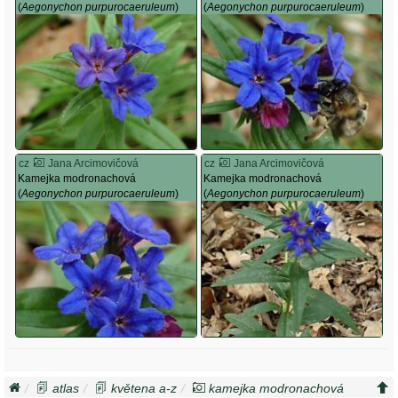
(
Aegonychon purpurocaeruleum
)
(
Aegonychon purpurocaeruleum
)
cz
Jana Arcimovičová
cz
Jana Arcimovičová
Kamejka modronachová
Kamejka modronachová
(
Aegonychon purpurocaeruleum
)
(
Aegonychon purpurocaeruleum
)
atlas
květena a-z
kamejka modronachová