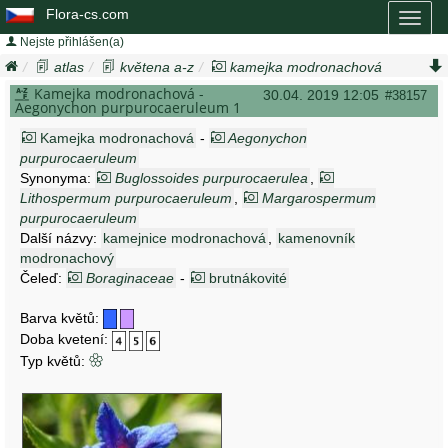
Flora-cs.com
Toggl
naviga
Nejste přihlášen(a)
atlas
květena a-z
kamejka modronachová
aegonychon purpurocaeruleum
Kamejka modronachová -
30.04. 2019 12:05
#38157
Aegonychon purpurocaeruleum 1
Kamejka modronachová
-
Aegonychon
purpurocaeruleum
Synonyma:
Buglossoides purpurocaerulea
,
Lithospermum purpurocaeruleum
,
Margarospermum
purpurocaeruleum
Další názvy:
kamejnice modronachová
,
kamenovník
modronachový
Čeleď:
Boraginaceae
-
brutnákovité
Barva květů:
Doba kvetení:
Typ květů: