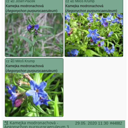
cz
Josef Plaček
cz
Miloš Krump
Kamejka modronachová
Kamejka modronachová
(
Aegonychon purpurocaeruleum
)
(
Aegonychon purpurocaeruleum
)
cz
Miloš Krump
Kamejka modronachová
(
Aegonychon purpurocaeruleum
)
Kamejka modronachová -
29.05. 2020 11:30
#44882
Aegonychon purpurocaeruleum 3