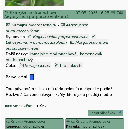
Kamejka modronachová -
07.05. 2026 16:25
#61748
Aegonychon purpurocaeruleum 5
Kamejka modronachová
-
Aegonychon
purpurocaeruleum
Synonyma:
Buglossoides purpurocaerulea
,
Lithospermum purpurocaeruleum
,
Margarospermum
purpurocaeruleum
Další názvy:
kamejnice modronachová
,
kamenovník
modronachový
Čeleď:
Boraginaceae
-
brutnákovité
Barva květů:
Tato půvabná rostlinka má ráda polostín a vápenité podloží.
Rozkvétá červenofialovými květy, které jsou později modré.
Jana Arcimovičová
|
Zaslat příspěvek
cz
Jana Arcimovičová
cz
Jana Arcimovičová
Kamejka modronachová
Kamejka modronachová