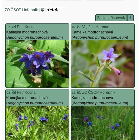
ZO ČSOP Hořepník
|
|
Zaslat příspěvek
cz
Petr Kocna
cz
Vojtěch Herman
Kamejka modronachová
Kamejka modronachová
(
Aegonychon purpurocaeruleum
)
(
Aegonychon purpurocaeruleum
)
cz
Petr Kocna
cz
ZO ČSOP Hořepník
Kamejka modronachová
Kamejka modronachová
(
Aegonychon purpurocaeruleum
)
(
Aegonychon purpurocaeruleum
)