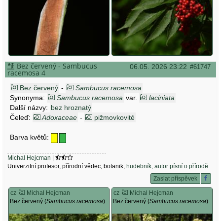
Bez červený - Sambucus
06.05. 2026 23:22
#61747
racemosa 4
Bez červený
-
Sambucus racemosa
Synonyma:
Sambucus racemosa
var.
laciniata
Další názvy:
bez hroznatý
Čeleď:
Adoxaceae
-
pižmovkovité
Barva květů:
Michal Hejcman
|
Univerzitní profesor, přírodní vědec, botanik,
hudebník, autor písní o přírodě
Zaslat příspěvek
cz
Michal Hejcman
cz
Michal Hejcman
Bez červený (
Sambucus racemosa
)
Bez červený (
Sambucus racemosa
)