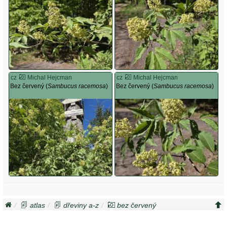
cz
Michal Hejcman
cz
Michal Hejcman
Bez červený (
Sambucus racemosa
)
Bez červený (
Sambucus racemosa
)
atlas
dřeviny a-z
bez červený
sambucus racemosa