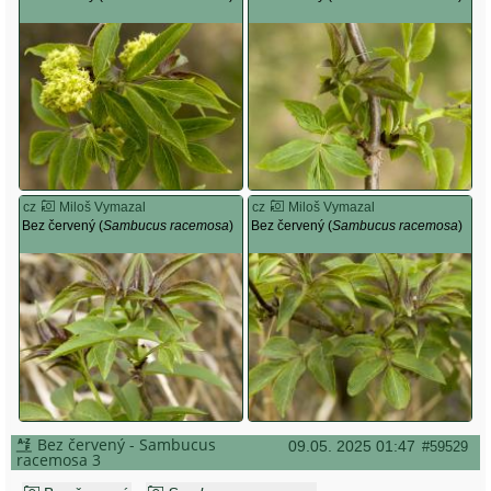
cz
Miloš Vymazal
cz
Miloš Vymazal
Bez červený (
Sambucus racemosa
)
Bez červený (
Sambucus racemosa
)
Bez červený - Sambucus
09.05. 2025 01:47
#59529
racemosa 3