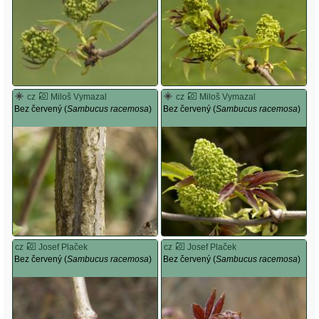
cz
Miloš Vymazal
cz
Miloš Vymazal
Bez červený (
Sambucus racemosa
)
Bez červený (
Sambucus racemosa
)
cz
Josef Plaček
cz
Josef Plaček
Bez červený (
Sambucus racemosa
)
Bez červený (
Sambucus racemosa
)