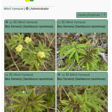
Miloš Vymazal
|
| Administrator
Zaslat příspěvek
cz
Miloš Vymazal
cz
Miloš Vymazal
Bez červený (
Sambucus racemosa
)
Bez červený (
Sambucus racemosa
)
cz
Miloš Vymazal
cz
Miloš Vymazal
Bez červený (
Sambucus racemosa
)
Bez červený (
Sambucus racemosa
)