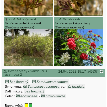
cz
Miloš Vymazal
cz
Miroslav Pida
Bez červený - habitus v květu
Bez červený - květy a plody
(
Sambucus racemosa
)
(
Sambucus racemosa
)
Bez červený - Sambucus
24.04. 2022 15:17
#49537
racemosa 2
Bez červený
-
Sambucus racemosa
Synonyma:
Sambucus racemosa
var.
laciniata
Další názvy:
bez hroznatý
Čeleď:
Adoxaceae
-
pižmovkovité
Barva květů: