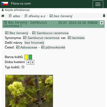
Flora-cs.com
Toggl
naviga
Nejste přihlášen(a)
atlas
dřeviny a-z
bez červený
sambucus racemosa
Bez červený - Sambucus
25.07. 2019 10:16
#39634
racemosa 1
Bez červený
-
Sambucus racemosa
Synonyma:
Sambucus racemosa
var.
laciniata
Další názvy:
bez hroznatý
Čeleď:
Adoxaceae
-
pižmovkovité
Barva květů:
Doba kvetení:
Typ květů: