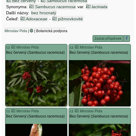
Bez červený
-
Sambucus racemosa
Synonyma:
Sambucus racemosa
var.
laciniata
Další názvy:
bez hroznatý
Čeleď:
Adoxaceae
-
pižmovkovité
Miroslav Pida
|
| Botanická podpora
Zaslat příspěvek
cz
Miroslav Pida
cz
Miroslav Pida
Bez červený (
Sambucus racemosa
)
Bez červený (
Sambucus racemosa
)
cz
Miroslav Pida
cz
Miroslav Pida
Bez červený (
Sambucus racemosa
)
Bez červený (
Sambucus racemosa
)