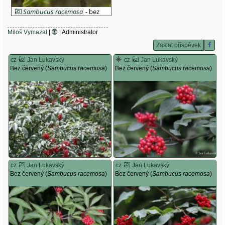
Sambucus racemosa
- bez
červený
Miloš Vymazal
|
| Administrator
Zaslat příspěvek
cz
Jan Lukavský
cz
Jan Lukavský
Bez červený (
Sambucus racemosa
)
Bez červený (
Sambucus racemosa
)
cz
Jan Lukavský
cz
Jan Lukavský
Bez červený (
Sambucus racemosa
)
Bez červený (
Sambucus racemosa
)