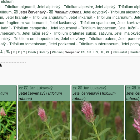
Trifolium
l - Trifolium pignantii
,
Jetel alpínský - Trifolium alpestre
,
Jetel alpský - Trifolium al
pallidum
,
Jetel červenavý -
Trifolium rubens
,
Jetel egyptský - Trifolium alexan
um
,
Jetel hranatý - Trifolium angulatum
,
Jetel inkarnát - Trifolium incarnatum
,
Jet
ium fragiferum var. bonannii
,
Jetel kaštanový - Trifolium spadiceum
,
Jetel kavkaz
l ladní - Trifolium campestre
,
Jetel lopuchový - Trifolium lappaceum
,
Jetel luční -
 americanum
,
Jetel luční setý - Trifolium pratense subsp. sativum
,
Jetel malokvět
l nízký - Trifolium ornithopodioides
,
Jetel otevřený - Trifolium patens
,
Jetel panons
tnatý - Trifolium tomentosum
,
Jetel podzemní - Trifolium subterraneum
,
Jetel poch
lní - Trifolium arvense
,
Jetel rozložený - Trifolium diffusum
,
Jetel šupinatý 
|
|
G
|
B
|
Y
|
Biolib
|
Botany
|
Pladias
| Wikipedia:
CS
,
SK
,
EN
,
DE
,
PL
|
iNaturalist
|
Garden
el zlatý - Trifolium aureum
,
Jetel zvrácený - Trifolium resupinatum
,
Jetel zvrhlý 
 var. parviflorum
,
Jetel žíhaný - Trifolium striatum
 A-Z
:
Jetel - Trifolium glanduliferum
,
Jetel - Trifolium clusii
,
Jetel - Trifolium cly
m
,
Jetel jednokvětý - Trifolium uniflorum
,
Jetel ladní - Trifolium campestre
,
Jetel p
A-Z
:
Jetel inkarnát - Trifolium incarnatum
,
Jetel luční - Trifolium pratense
-Z
:
Jetel luční - Trifolium pratense
cz
Jan Lukavský
cz
Jan Lukavský
cz
J
ahrádek A-Z
:
Jetel luční - Trifolium pratense
,
olium
Jetel červenavý (
Trifolium
Jetel červenavý (
Trifolium
Jetel če
rubens
)
rubens
)
rubens
)