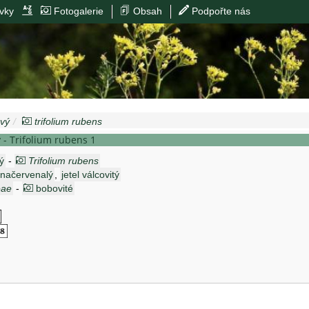
vky
Fotogalerie
Obsah
Podpořte nás
avý
trifolium rubens
ý - Trifolium rubens 1
ý
-
Trifolium rubens
l načervenalý
,
jetel válcovitý
eae
-
bobovité
h