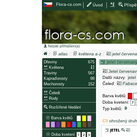
Flora-cs.com
Úvod
Příspě
Nejste přihlášen(a)
atlas
květena a-z
jetel červen
Jetel červenav
Dřeviny
675
Květena
Jetel červenav
Traviny
567
Další názvy:
jete
Kapraďorosty
98
Čeleď:
Fabac
Mechorosty
152
Čeledi
Barva květů:
Rody
Doba kvetení:
Rozšířené hledání
Typ květů:
Barva květů
C3
ohrožený dru
JETEL
Doba kvetení