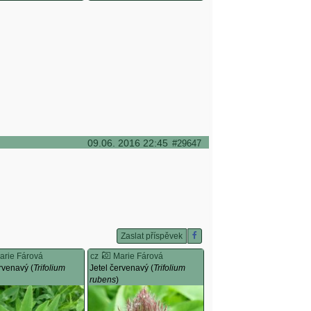
09.06. 2016 22:45
#29647
Zaslat příspěvek
arie Fárová
cz
Marie Fárová
rvenavý (
Trifolium
Jetel červenavý (
Trifolium
rubens
)