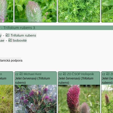
ý - Trifolium rubens 3
ý
-
Trifolium rubens
eae
-
bobovité
h
otanická podpora
an
cz
Michael Kesl
cz
ZO ČSOP Hořepník
cz
Z
olium
Jetel červenavý (
Trifolium
Jetel červenavý (
Trifolium
Jetel če
rubens
)
rubens
)
rubens
)