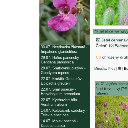
Jetel červenav
Jetel červenav
Čeleď:
Fabac
30.07.
Netýkavka žláznatá -
Impatiens glandulifera
C3
ohrožený dru
29.07.
Hořec panonský -
Gentiana pannonica
28.07.
Smrkovník plazivý -
Miroslav Pida
|
| B
Goodyera repens
22.07.
Kruštík Greuterův -
Epipactis greuteri
cz
Vojtěch Herm
Jetel červenavý (
Trif
22.07.
Smil písečný -
rubens
)
Helychrysum arenarium
22.07.
Kýchavice bílá -
Veratrum album
14.07.
Kolotočník ozdobný -
Telekia speciosa
14.07.
Mrkev obecná -
Daucus carota