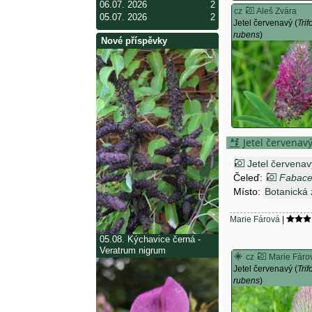
06.07. 2026
2
cz
Aleš Zvára
05.07. 2026
2
Jetel červenavý (
Trif
rubens
)
Nové příspěvky
Jetel červenav
Jetel červenav
Čeleď:
Fabac
Místo:
Botanická
Marie Fárová
|
05.08.
Kýchavice černá -
Veratrum nigrum
cz
Marie Fáro
Jetel červenavý (
Trif
rubens
)