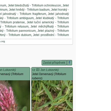
pinum
,
Jetel bledožlutý - Trifolium ochroleucon
,
Jetel
drinum
,
Jetel hnědý - Trifolium badium
,
Jetel horský -
el jahodnatý - Trifolium fragiferum
,
Jetel jahodnatý
ský - Trifolium ambiguum
,
Jetel klubkatý - Trifolium
 Trifolium pratense
,
Jetel luční americký - Trifolium
ý - Trifolium retusum
,
Jetel měchýřkatý - Trifolium
ký - Trifolium pannonicum
,
Jetel plazivý - Trifolium
ybný - Trifolium dubium
,
Jetel prostřední - Trifolium
- Trifolium squamosum
,
Jetel úzkolistý - Trifolium
.org
- Trifolium hybridum
,
Jetel zvrhlý pravý malokvětý -
peatum
,
Jetel - Trifolium pilulare
,
Jetel hvězdovitý -
lazivý - Trifolium repens
,
Jetel zvrácený - Trifolium
Zaslat příspěvek
an Lukavský
cz
Jan Lukavský
rvenavý (
Trifolium
Jetel červenavý (
Trifolium
rubens
)