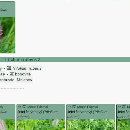
olium
ý - Trifolium rubens 2
ý
-
Trifolium rubens
eae
-
bobovité
 zahrada
Mnichov
vá
cz
Marie Fárová
cz
Marie Fárová
cz
M
olium
Jetel červenavý (
Trifolium
Jetel červenavý (
Trifolium
Jetel če
rubens
)
rubens
)
rubens
)