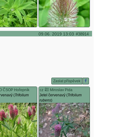
09.06. 2019 13:03
#38914
Zaslat příspěvek
O ČSOP Hořepník
cz
Miroslav Pida
rvenavý (
Trifolium
Jetel červenavý (
Trifolium
rubens
)