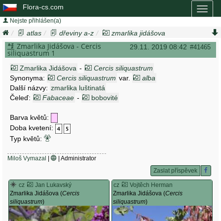
Flora-cs.com
Toggl
naviga
Nejste přihlášen(a)
atlas
dřeviny a-z
zmarlika jidášova
cercis siliquastrum
Zmarlika Jidášova - Cercis
29.11. 2019 08:42
#41465
siliquastrum 1
Zmarlika Jidášova
-
Cercis siliquastrum
Synonyma:
Cercis siliquastrum
var.
alba
Další názvy:
zmarlika luštinatá
Čeleď:
Fabaceae
-
bobovité
Barva květů:
Doba kvetení:
Typ květů:
Miloš Vymazal
|
| Administrator
Zaslat příspěvek
cz
Jan Lukavský
cz
Vojtěch Herman
Zmarlika Jidášova (
Cercis
Zmarlika Jidášova (
Cercis
siliquastrum
)
siliquastrum
)