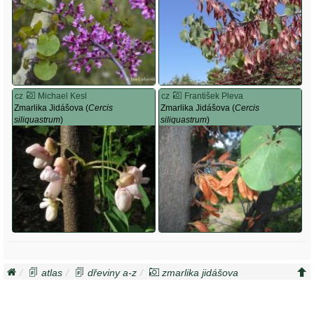
cz
Michael Kesl
cz
František Pleva
Zmarlika Jidášova (
Cercis
Zmarlika Jidášova (
Cercis
siliquastrum
)
siliquastrum
)
atlas
dřeviny a-z
zmarlika jidášova
cercis siliquastrum