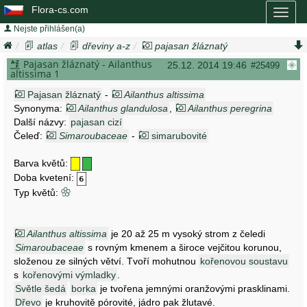
Flora-cs.com
Toggl
naviga
Nejste přihlášen(a)
atlas
dřeviny a-z
pajasan žláznatý
ailanthus altissima
Pajasan žláznatý - Ailanthus
25.12. 2014 19:46
#25499
altissima 1
Pajasan žláznatý
-
Ailanthus altissima
Synonyma:
Ailanthus glandulosa
,
Ailanthus peregrina
Další názvy:
pajasan cizí
Čeleď:
Simaroubaceae
-
simarubovité
Barva květů:
Doba kvetení:
Typ květů:
Ailanthus altissima
je 20 až 25 m vysoký strom z čeledi
Simaroubaceae
s rovným kmenem a široce vejčitou korunou,
složenou ze silných větví. Tvoří mohutnou
kořenovou soustavu
s
kořenovými výmladky
.
Světle šedá
borka
je tvořena jemnými oranžovými prasklinami.
Dřevo
je kruhovitě pórovité, jádro pak žlutavé.