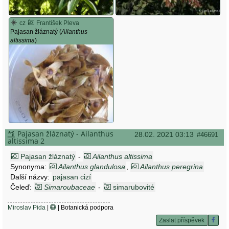
cz
František Pleva
Pajasan žláznatý (
Ailanthus
altissima
)
Pajasan žláznatý - Ailanthus
28.02. 2021 03:13
#46691
altissima 2
Pajasan žláznatý
-
Ailanthus altissima
Synonyma:
Ailanthus glandulosa
,
Ailanthus peregrina
Další názvy:
pajasan cizí
Čeleď:
Simaroubaceae
-
simarubovité
Miroslav Pida
|
| Botanická podpora
Zaslat příspěvek