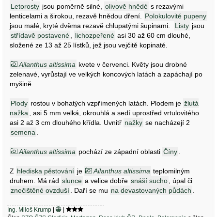
Letorosty
jsou poměrně silné,
olivově hnědé
s rezavými
lenticelami a širokou, rezavě hnědou dření.
Polokulovité pupeny
jsou malé, kryté dvěma rezavě chlupatými šupinami.
Listy
jsou
střídavě postavené
,
lichozpeřené
asi 30 až 60 cm dlouhé,
složené ze 13 až 25 lístků, jež jsou vejčitě kopinaté.
Ailanthus altissima
kvete v červenci. Květy jsou drobné
zelenavé, vyrůstají ve velkých koncových latách a zapáchají po
myšině.
Plody
rostou v bohatých vzpřímených latách. Plodem je
žlutá
nažka
, asi 5 mm velká, okrouhlá a sedí uprostřed vrtulovitého
asi 2 až 3 cm dlouhého křídla. Uvnitř
nažky
se nacházejí 2
semena
.
Ailanthus altissima
pochází ze západní oblasti
Číny
.
Z
hlediska pěstování
je
Ailanthus altissima
teplomilným
druhem. Má rád
slunce
a velice dobře
snáší sucho
, úpal či
znečištěné ovzduší
. Daří se mu
na devastovaných půdách
.
Ing. Miloš Krump
|
|