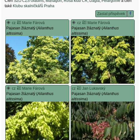
Člen
SZO ČZS Gladiris
,
Martagon
,
Rosa klub ČR
,
Dagla
,
Pelargonie
a člen
také
Klubu skalničkářů Praha
Zaslat příspěvek
cz
Marie Fárová
cz
Marie Fárová
Pajasan žláznatý (
Ailanthus
Pajasan žláznatý (
Ailanthus
altissima
)
altissima
)
cz
Marie Fárová
cz
Jan Lukavský
Pajasan žláznatý (
Ailanthus
Pajasan žláznatý (
Ailanthus
altissima
)
altissima
)