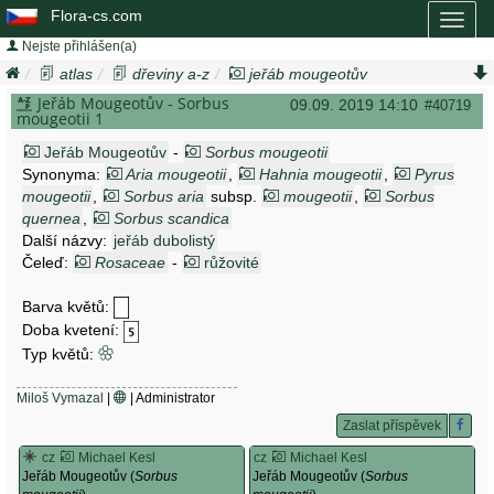
Flora-cs.com
Toggl
naviga
Nejste přihlášen(a)
atlas
dřeviny a-z
jeřáb mougeotův
sorbus mougeotii
Jeřáb Mougeotův - Sorbus
09.09. 2019 14:10
#40719
mougeotii 1
Jeřáb Mougeotův
-
Sorbus mougeotii
Synonyma:
Aria mougeotii
,
Hahnia mougeotii
,
Pyrus
mougeotii
,
Sorbus aria
subsp.
mougeotii
,
Sorbus
quernea
,
Sorbus scandica
Další názvy:
jeřáb dubolistý
Čeleď:
Rosaceae
-
růžovité
Barva květů:
Doba kvetení:
Typ květů:
Miloš Vymazal
|
| Administrator
Zaslat příspěvek
cz
Michael Kesl
cz
Michael Kesl
Jeřáb Mougeotův (
Sorbus
Jeřáb Mougeotův (
Sorbus