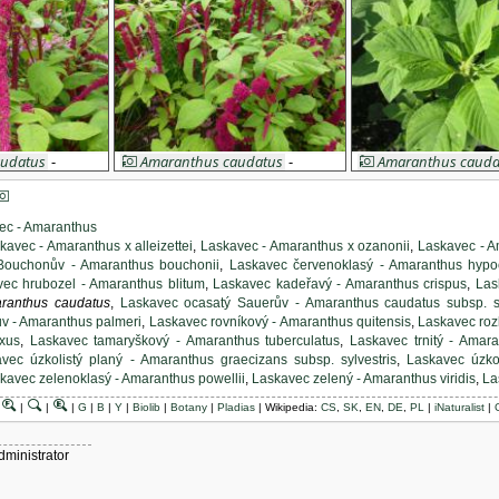
audatus
-
Amaranthus caudatus
-
Amaranthus cauda
laskavec ocasatý
laskavec ocasatý
ec - Amaranthus
kavec - Amaranthus x alleizettei
,
Laskavec - Amaranthus x ozanonii
,
Laskavec - A
Bouchonův - Amaranthus bouchonii
,
Laskavec červenoklasý - Amaranthus hypo
ec hrubozel - Amaranthus blitum
,
Laskavec kadeřavý - Amaranthus crispus
,
Las
anthus caudatus
,
Laskavec ocasatý Sauerův - Amaranthus caudatus subsp. s
v - Amaranthus palmeri
,
Laskavec rovníkový - Amaranthus quitensis
,
Laskavec roz
xus
,
Laskavec tamaryškový - Amaranthus tuberculatus
,
Laskavec trnitý - Amar
vec úzkolistý planý - Amaranthus graecizans subsp. sylvestris
,
Laskavec úzko
kavec zelenoklasý - Amaranthus powellii
,
Laskavec zelený - Amaranthus viridis
,
La
A-Z
:
Laskavec - Amaranthus hybridus
|
|
|
|
G
|
B
|
Y
|
Biolib
|
Botany
|
Pladias
| Wikipedia:
CS
,
SK
,
EN
,
DE
,
PL
|
iNaturalist
|
skavec červenoklasý - Amaranthus hypochondriacus
,
Laskavec krvavý - Amar
c trojbarevný - Amaranthus tricolor
ahrádek A-Z
:
Laskavec ohnutý - Amaranthus retroflexus
,
dministrator