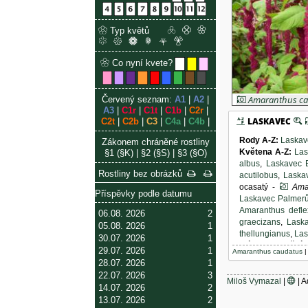
Typ květů
Co nyní kvete?
Amaranthus c
Červený seznam:
A1
|
A2
|
laskavec ocasatý
A3
|
C1r
|
C1t
|
C1b
|
C2r
|
LASKAVEC
C2t
|
C2b
|
C3
|
C4a
|
C4b
|
Rody A-Z
:
Laskav
Zákonem chráněné rostliny
Květena A-Z
:
Las
§1 (§K)
|
§2 (§S)
|
§3 (§O)
albus
,
Laskavec 
Rostliny bez obrázků
acutilobus
,
Laskav
ocasatý -
Amar
Příspěvky podle datumu
Laskavec Palmerů
Amaranthus defle
06.08. 2026
2
graecizans
,
Laska
05.08. 2026
1
thellungianus
,
Las
30.07. 2026
1
Flóra zahraniční 
29.07. 2026
1
Amaranthus caudatus
Letničky A-Z
:
La
28.07. 2026
1
caudatus
,
Laskave
22.07. 2026
3
Plevele našich z
Miloš Vymazal
|
| A
14.07. 2026
2
13.07. 2026
2