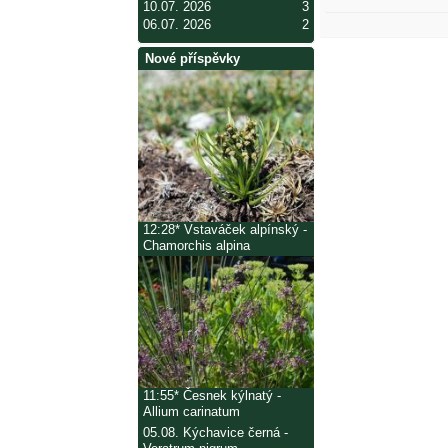
10.07. 2026
3
06.07. 2026
2
Nové příspěvky
12:28*
Vstaváček alpínský -
Chamorchis alpina
11:55*
Česnek kýlnatý -
Allium carinatum
05.08.
Kýchavice černá -