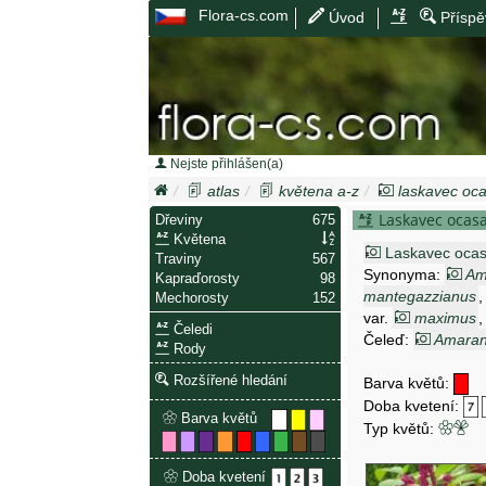
Flora-cs.com
Úvod
Příspě
Nejste přihlášen(a)
atlas
květena a-z
laskavec oca
Laskavec ocas
Dřeviny
675
Květena
Laskavec ocas
Traviny
567
Synonyma:
Am
Kapraďorosty
98
mantegazzianus
Mechorosty
152
var.
maximus
Čeledi
Amaranthus hybr
Čeleď:
Amaran
Rody
Amaranthus pe
Rozšířené hledání
Barva květů:
Doba kvetení:
Barva květů
Typ květů:
Doba kvetení