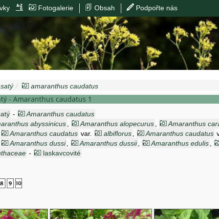
vky
Fotogalerie
Obsah
Podpořte nás
satý
amaranthus caudatus
atý - Amaranthus caudatus 1
atý
-
Amaranthus caudatus
aranthus abyssinicus
,
Amaranthus alopecurus
,
Amaranthus car
,
Amaranthus caudatus
var.
albiflorus
,
Amaranthus caudatus
v
,
Amaranthus dussi
,
Amaranthus dussii
,
Amaranthus edulis
,
idus
thaceae
var.
-
leucocarpus
laskavcovité
,
Amaranthus leucospermus
,
Amaranthu
ndulinus
,
Amaranthus pendulus
,
Euxolus arvensis