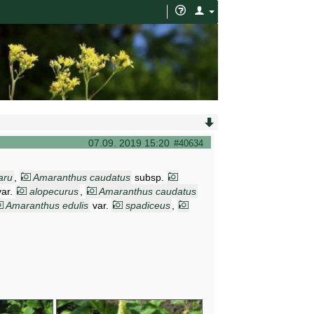
07.09. 2019 15:20
#40634
aru
,
Amaranthus caudatus
subsp.
ar.
alopecurus
,
Amaranthus caudatus
Amaranthus edulis
var.
spadiceus
,
s mantegazzianus
,
Amaranthus maximus
,