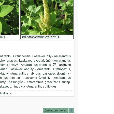
tus
-
Amaranthus caudatus
-
laskavec ocasatý
maranthus x turicensis
,
Laskavec bílý - Amaranthus
chondriacus
,
Laskavec dvoulaločný - Amaranthus
kavec krvavý - Amaranthus cruentus
,
Laskavec
aueri
,
Laskavec ohnutý - Amaranthus retroflexus
,
kladitý - Amaranthus hybridus
,
Laskavec skloněný -
anthus spinosus
,
Laskavec úzkolistý - Amaranthus
listý Thellungův - Amaranthus graecizans subsp.
skavec žmindovitý - Amaranthus blitoides
Garden.org
anthus cruentus
,
Laskavec ocasatý - Amaranthus
Zaslat příspěvek