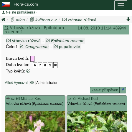
Flora-cs.com
Toggl
naviga
Nejste přihlášen(a)
atlas
květena a-z
vrbovka růžová
epilobium roseum
Vrbovka růžová - Epilobium
14.08. 2019 11:14
#39944
roseum 1
Vrbovka růžová
-
Epilobium roseum
Čeleď:
Onagraceae
-
pupalkovité
Barva květů:
Doba kvetení:
Typ květů:
Miloš Vymazal
|
| Administrator
Zaslat příspěvek
cz
Michael Kesl
cz
Michael Kesl
Vrbovka růžová (
Epilobium roseum
)
Vrbovka růžová (
Epilobium roseum
)