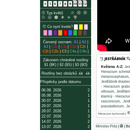
Typ květů
Co nyní kvete?
Červený seznam:
A1
|
A2
|
A3
|
C1r
|
C1t
|
C1b
|
C2r
|
C2t
|
C2b
|
C3
|
C4a
|
C4b
|
JESTŘÁBNÍK
Zákonem chráněné rostliny
§1 (§K)
|
§2 (§S)
|
§3 (§O)
Květena A-Z
:
Jes
Hieracium schmidt
Rostliny bez obrázků
melanocephalum
Jestřábník drasla
Příspěvky podle datumu
- Hieracium gra
06.08. 2026
2
villosum
,
Jestřábn
05.08. 2026
1
klamný - Hieraciu
30.07. 2026
1
vasconicum
,
Jes
29.07. 2026
1
pseudalbinum
,
Je
28.07. 2026
1
nigritum
,
Jestřábn
Hieracium lachenalii
|
omanovitý - Hier
22.07. 2026
3
pomíchaný - Hier
14.07. 2026
2
- Hieracium diap
Miroslav Pida
|
| B
13.07. 2026
2