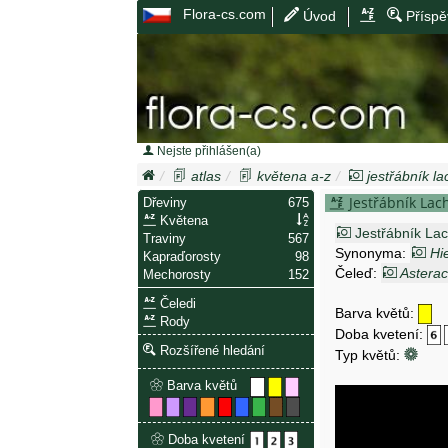
Flora-cs.com
Úvod
Příspě
Nejste přihlášen(a)
atlas
květena a-z
jestřábník l
Jestřábník Lac
Dřeviny
675
Květena
Jestřábník La
Traviny
567
Synonyma:
Hi
Kapraďorosty
98
Čeleď:
Astera
Mechorosty
152
Čeledi
Barva květů:
Rody
Doba kvetení:
Rozšířené hledání
Typ květů:
Barva květů
Doba kvetení