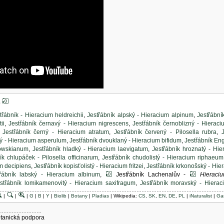
třábník - Hieracium heldreichii
,
Jestřábník alpský - Hieracium alpinum
,
Jestřábní
ii
,
Jestřábník černavý - Hieracium nigrescens
,
Jestřábník černoblizný - Hieraci
,
Jestřábník černý - Hieracium atratum
,
Jestřábník červený - Pilosella rubra
,
vý - Hieracium asperulum
,
Jestřábník dvouklaný - Hieracium bifidum
,
Jestřábník Eng
bowskianum
,
Jestřábník hladký - Hieracium laevigatum
,
Jestřábník hroznatý - H
ík chlupáček - Pilosella officinarum
,
Jestřábník chudolistý - Hieracium riphaeum
m decipiens
,
Jestřábník kopisťolistý - Hieracium fritzei
,
Jestřábník krkonošský - Hie
třábník labský - Hieracium albinum
,
Jestřábník Lachenalův -
Hieraciu
střábník lomikamenovitý - Hieracium saxifragum
,
Jestřábník moravský - Hiera
ík nasivělý - Hieracium glaucinum
,
Jestřábník obecný - Hieracium levicaule
,
Jestř
|
|
|
G
|
B
|
Y
|
Biolib
|
Botany
|
Pladias
| Wikipedia:
CS
,
SK
,
EN
,
DE
,
PL
|
iNaturalist
|
Ga
acium inuloides
,
Jestřábník plocholistý - Hieracium neoplatyphyllum
,
Jestřábní
acium mixtum
,
Jestřábník potemnělý - Hieracium obscuratum
,
Jestřábník prorostlík
hanoides
,
Jestřábník Purkyňův - Hieracium purkynei
,
Jestřábník Rohlenův - Hiera
otanická podpora