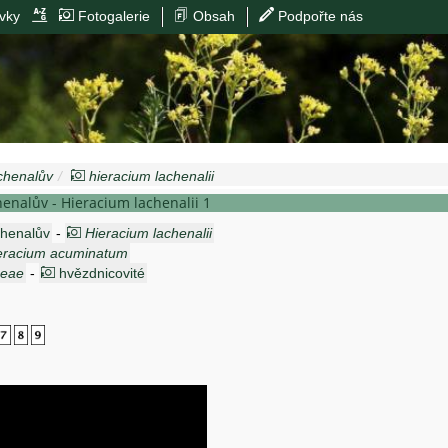
vky
Fotogalerie
Obsah
Podpořte nás
achenalův
hieracium lachenalii
henalův - Hieracium lachenalii 1
chenalův
-
Hieracium lachenalii
eracium acuminatum
ceae
-
hvězdnicovité