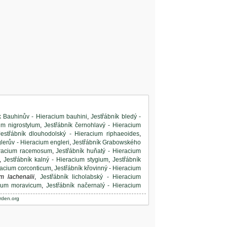
k Bauhinův - Hieracium bauhini
,
Jestřábník bledý -
um nigrostylum
,
Jestřábník černohlavý - Hieracium
Jestřábník dlouhodolský - Hieracium riphaeoides
,
lerův - Hieracium engleri
,
Jestřábník Grabowského
ieracium racemosum
,
Jestřábník huňatý - Hieracium
,
Jestřábník kalný - Hieracium stygium
,
Jestřábník
racium corconticum
,
Jestřábník křovinný - Hieracium
m lachenalii
,
Jestřábník licholabský - Hieracium
cium moravicum
,
Jestřábník načernalý - Hieracium
ábník okoličnatý - Hieracium umbellatum
,
Jestřábník
rden.org
k podyjský - Hieracium chamaedenium
,
Jestřábník
ovitý - Hieracium bupleuroides
,
Jestřábník průzračný
cium rohlenae
,
Jestřábník ruměnicovitý - Hieracium