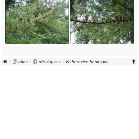
atlas
dřeviny a-z
borovice banksova
pinus banksiana