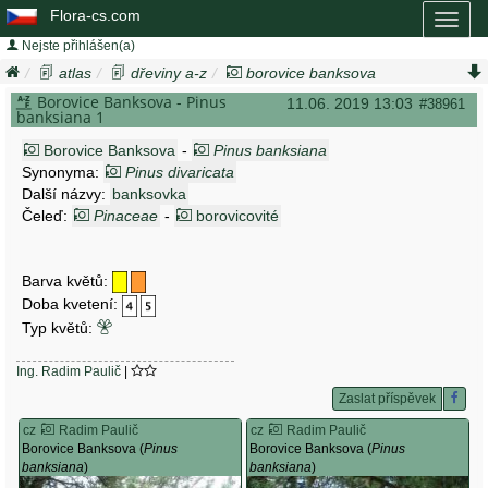
Flora-cs.com
Toggl
naviga
Nejste přihlášen(a)
atlas
dřeviny a-z
borovice banksova
pinus banksiana
Borovice Banksova - Pinus
11.06. 2019 13:03
#38961
banksiana 1
Borovice Banksova
-
Pinus banksiana
Synonyma:
Pinus divaricata
Další názvy:
banksovka
Čeleď:
Pinaceae
-
borovicovité
Barva květů:
Doba kvetení:
Typ květů:
Ing. Radim Paulič
|
Zaslat příspěvek
cz
Radim Paulič
cz
Radim Paulič
Borovice Banksova (
Pinus
Borovice Banksova (
Pinus
banksiana
)
banksiana
)