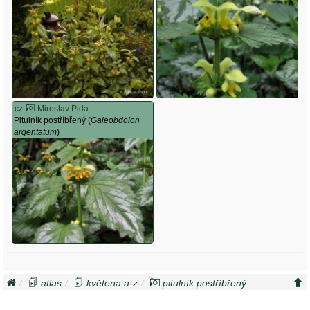
cz
Miroslav Pida
Pitulník postříbřený (
Galeobdolon
argentatum
)
atlas
květena a-z
pitulník postříbřený
galeobdolon argentatum