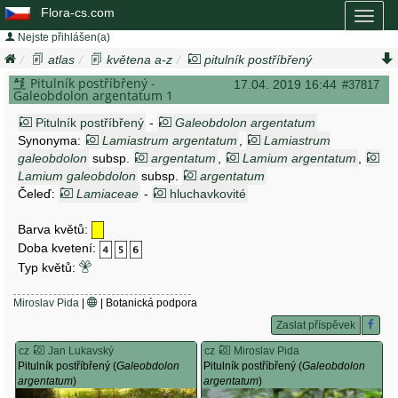
Flora-cs.com
Toggl
naviga
Nejste přihlášen(a)
atlas
květena a-z
pitulník postříbřený
galeobdolon argentatum
Pitulník postříbřený -
17.04. 2019 16:44
#37817
Galeobdolon argentatum 1
Pitulník postříbřený
-
Galeobdolon argentatum
Synonyma:
Lamiastrum argentatum
,
Lamiastrum
galeobdolon
subsp.
argentatum
,
Lamium argentatum
,
Lamium galeobdolon
subsp.
argentatum
Čeleď:
Lamiaceae
-
hluchavkovité
Barva květů:
Doba kvetení:
Typ květů:
Miroslav Pida
|
| Botanická podpora
Zaslat příspěvek
cz
Jan Lukavský
cz
Miroslav Pida
Pitulník postříbřený (
Galeobdolon
Pitulník postříbřený (
Galeobdolon
argentatum
)
argentatum
)