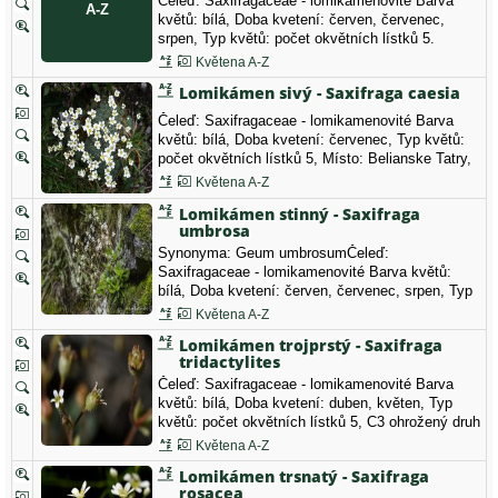
Čeleď: Saxifragaceae - lomikamenovité Barva
květů: bílá, Doba kvetení: červen, červenec,
srpen, Typ květů: počet okvětních lístků 5.
Květena A-Z
Lomikámen sivý - Saxifraga caesia
Čeleď: Saxifragaceae - lomikamenovité Barva
květů: bílá, Doba kvetení: červenec, Typ květů:
počet okvětních lístků 5, Místo: Belianske Tatry,
1900m, Slovensko
Květena A-Z
Lomikámen stinný - Saxifraga
umbrosa
Synonyma: Geum umbrosumČeleď:
Saxifragaceae - lomikamenovité Barva květů:
bílá, Doba kvetení: červen, červenec, srpen, Typ
květů: počet okvětních lístků 5.
Květena A-Z
Lomikámen trojprstý - Saxifraga
tridactylites
Čeleď: Saxifragaceae - lomikamenovité Barva
květů: bílá, Doba kvetení: duben, květen, Typ
květů: počet okvětních lístků 5, C3 ohrožený druh
§2 (§S) Vyhláška 395/1992 Sb. ve znění vyhl.
Květena A-Z
175/2006 Sb. - druh silně ohrožený
Lomikámen trsnatý - Saxifraga
rosacea