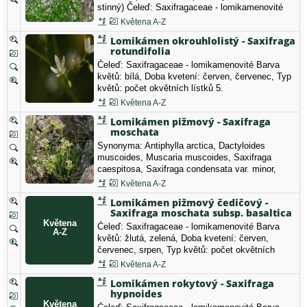
stinný) Čeleď: Saxifragaceae - lomikamenovité
Barva květů: bílá, Doba kvetení: červen,
Květena A-Z
červenec, srpen, Typ květů: počet okvětních
Lomikámen okrouhlolistý - Saxifraga
lístků 5.
rotundifolia
Čeleď: Saxifragaceae - lomikamenovité Barva
květů: bílá, Doba kvetení: červen, červenec, Typ
květů: počet okvětních lístků 5.
Květena A-Z
Lomikámen pižmový - Saxifraga
moschata
Synonyma: Antiphylla arctica, Dactyloides
muscoides, Muscaria muscoides, Saxifraga
caespitosa, Saxifraga condensata var. minor,
Saxifraga exarata subsp. moschata, Saxifraga
Květena A-Z
muscoidesČeleď: Saxifragaceae - lomikamenovité
Lomikámen pižmový čedičový -
Barva květů: žlutá, zelená, Doba kvetení: červen,
Saxifraga moschata subsp. basaltica
červenec, srpen, Typ květů: počet okvětních…
Čeleď: Saxifragaceae - lomikamenovité Barva
květů: žlutá, zelená, Doba kvetení: červen,
červenec, srpen, Typ květů: počet okvětních
lístků 5, A3 nejasný případ (vyhynulý, nebo
Květena A-Z
nezvěstný druh)
Lomikámen rokytový - Saxifraga
hypnoides