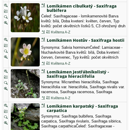
Lomikámen cibulkatý - Saxifraga
bulbifera
Čeleď: Saxifragaceae - lomikamenovité Barva
květů: bílá, Doba kvetení: květen, červen, Typ
květů: počet okvětních lístků 5, C3 ohrožený druh
§3 (§O) Vyhláška 395/1992 Sb. ve znění vyhl.
Květena A-Z
175/2006 Sb. - druh ohrožený
Lomikámen Hostův - Saxifraga hostii
Synonyma: Salvia horminumČeleď: Lamiaceae -
hluchavkovité Barva květů: bílá, Doba kvetení:
červen, červenec, Typ květů: počet okvětních
lístků 5.
Květena A-Z
Lomikámen jestřábníkolistý -
Saxifraga hieraciifolia
Synonyma: Micranthes hieraciifolia, Saxifraga
hieraciifolia var. hieraciifolia, Saxifraga nivalis var.
racemosa, Saxifraga racemosa, Saxifraga
hieracifoliaČeleď: Saxifragaceae - lomikamenovité
Květena A-Z
Barva květů: tmavě růžová, zelená, Doba
Lomikámen karpatský - Saxifraga
kvetení: červen, červenec, Typ květů: počet
carpatica
okvětních lístků 5, Místo:…
Synonyma: Saxifraga bulbifera, Saxifraga
carpatica, Saxifraga rivularis, Saxifraga sibirica,
Saxifraga carpathicaČeleď: Saxifragaceae -