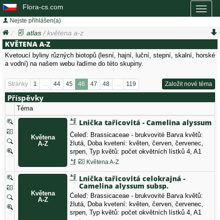
Flora-cs.com
Toggl
naviga
Nejste přihlášen(a)
atlas
/ květena a-z
KVĚTENA A-Z
Kvetoucí byliny různých biotopů (lesní, hajní, luční, stepní, skalní, horské
a vodní) na našem webu řadíme do této skupiny.
Stránky
1
…
44
45
46
47
48
…
119
Založit nové téma
Příspěvky
Téma
Lnička tařicovitá - Camelina alyssum
Čeleď: Brassicaceae - brukvovité Barva květů:
žlutá, Doba kvetení: květen, červen, červenec,
srpen, Typ květů: počet okvětních lístků 4, A1
vyhynulý druh
Květena A-Z
Lnička tařicovitá celokrajná -
Camelina alyssum subsp.
integerrima
Čeleď: Brassicaceae - brukvovité Barva květů:
žlutá, Doba kvetení: květen, červen, červenec,
srpen, Typ květů: počet okvětních lístků 4, A1