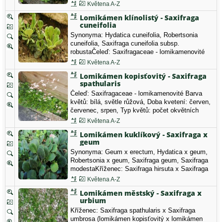
lomikamenovité Barva květů: bílá, Doba kvetení:
Květena A-Z
červenec, Typ květů: počet okvětních lístků 5,
Lomikámen klínolistý - Saxifraga
Místo: Vysoké Tatry, Poľský hrebeň, 2100m,
cuneifolia
Slovensko
Synonyma: Hydatica cuneifolia, Robertsonia
cuneifolia, Saxifraga cuneifolia subsp.
robustaČeleď: Saxifragaceae - lomikamenovité
Barva květů: bílá, Doba kvetení: červen,
Květena A-Z
červenec, srpen, Typ květů: počet okvětních
Lomikámen kopisťovitý - Saxifraga
lístků 5.
spathularis
Čeleď: Saxifragaceae - lomikamenovité Barva
květů: bílá, světle růžová, Doba kvetení: červen,
červenec, srpen, Typ květů: počet okvětních
lístků 5.
Květena A-Z
Lomikámen kuklíkový - Saxifraga x
geum
Synonyma: Geum x erectum, Hydatica x geum,
Robertsonia x geum, Saxifraga geum, Saxifraga
modestaKříženec: Saxifraga hirsuta x Saxifraga
umbrosa (lomikámen srstnatý x lomikámen
Květena A-Z
stinný) Čeleď: Saxifragaceae - lomikamenovité
Lomikámen městský - Saxifraga x
Barva květů: bílá, Doba kvetení: červen,
urbium
červenec, srpen, Typ květů: počet okvětních…
Kříženec: Saxifraga spathularis x Saxifraga
umbrosa (lomikámen kopisťovitý x lomikámen