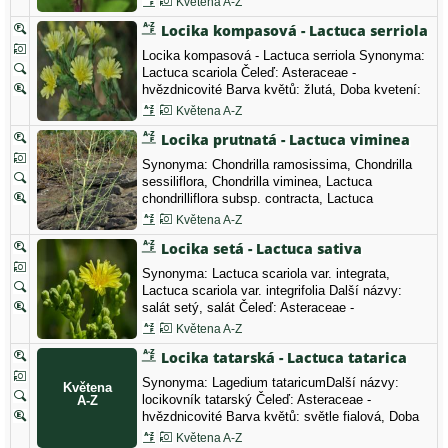
Květena A-Z
Locika kompasová - Lactuca serriola
Locika kompasová - Lactuca serriola Synonyma:
Lactuca scariola Čeleď: Asteraceae -
hvězdnicovité Barva květů: žlutá, Doba kvetení:
červenec, srpen, září, říjen, Typ květů: květy s
Květena A-Z
více než 7 lístky.
Locika prutnatá - Lactuca viminea
Synonyma: Chondrilla ramosissima, Chondrilla
sessiliflora, Chondrilla viminea, Lactuca
chondrilliflora subsp. contracta, Lactuca
contracta, Lactuca decorticata, Lactuca numidica,
Květena A-Z
Lactuca viminea f. viminea, Lactuca viminea
Locika setá - Lactuca sativa
subsp. viminea, Lactuca viminea var. intricata,
Lactuca viminea var. numidica, Lactuca viminea
Synonyma: Lactuca scariola var. integrata,
var.…
Lactuca scariola var. integrifolia Další názvy:
salát setý, salát Čeleď: Asteraceae -
hvězdnicovité Barva květů: žlutá, Doba kvetení:
Květena A-Z
červen, červenec, srpen, září, Typ květů: květy s
Locika tatarská - Lactuca tatarica
více než 7 lístky, Lactuca sativa var capitata -
salát hlávkový
Synonyma: Lagedium tataricumDalší názvy:
locikovník tatarský Čeleď: Asteraceae -
hvězdnicovité Barva květů: světle fialová, Doba
kvetení: červenec, srpen, Typ květů: květy s více
Květena A-Z