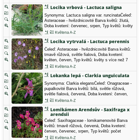
než 7 lístky.
Locika vrbová - Lactuca saligna
Synonyma: Lactuca saligna var. runcinataČeleď:
Asteraceae - hvězdnicovité Barva květů: žlutá,
Doba kvetení: červenec, srpen, Typ květů: květy
s více než 7 lístky, C1t kriticky ohrožený druh,
Květena A-Z
ustupující
Locika vytrvalá - Lactuca perennis
Čeleď: Asteraceae - hvězdnicovité Barva květů:
tmavě růžová, světle fialová, Doba kvetení:
květen, červen, Typ květů: květy s více než 7
lístky, C3 ohrožený druh Místo: NPR Lovoš
Květena A-Z
Lokanka lepá - Clarkia unguiculata
Synonyma: Clarkia elegansČeleď: Onagraceae -
pupalkovité Barva květů: bílá, světle růžová,
světle fialová, červená, Doba kvetení: červen,
červenec, srpen, Typ květů: počet okvětních
Květena A-Z
lístků 4.
Lomikámen Arendsův - Saxifraga x
arendsii
Čeleď: Saxifragaceae - lomikamenovité Barva
květů: tmavě růžová, červená, Doba kvetení:
červen, červenec, srpen, Typ květů: počet
okvětních lístků 5.
Květena A-Z