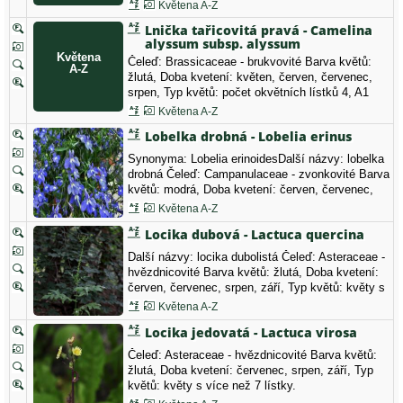
vyhynulý druh
Květena A-Z
Lnička tařicovitá pravá - Camelina
alyssum subsp. alyssum
Čeleď: Brassicaceae - brukvovité Barva květů:
žlutá, Doba kvetení: květen, červen, červenec,
srpen, Typ květů: počet okvětních lístků 4, A1
vyhynulý druh
Květena A-Z
Lobelka drobná - Lobelia erinus
Synonyma: Lobelia erinoidesDalší názvy: lobelka
drobná Čeleď: Campanulaceae - zvonkovité Barva
květů: modrá, Doba kvetení: červen, červenec,
srpen, Typ květů: květy ostatní.
Květena A-Z
Locika dubová - Lactuca quercina
Další názvy: locika dubolistá Čeleď: Asteraceae -
hvězdnicovité Barva květů: žlutá, Doba kvetení:
červen, červenec, srpen, září, Typ květů: květy s
více než 7 lístky, C3 ohrožený druh
Květena A-Z
Locika jedovatá - Lactuca virosa
Čeleď: Asteraceae - hvězdnicovité Barva květů:
žlutá, Doba kvetení: červenec, srpen, září, Typ
květů: květy s více než 7 lístky.