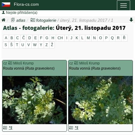
Flora-cs.com
Toggl
naviga
Nejste přihlášen(a)
atlas
fotogalerie
/ úterý, 21. listopadu 2017 / 1
Atlas - fotogalerie:
Úterý, 21. listopadu 2017
A
B
C
Č
D
E
F
G
H
CH
I
J
K
L
M
N
O
P
Q
R
Ř
S
Š
T
U
V
W
Y
Z
Ž
cz
Miloš Krump
cz
Miloš Krump
Routa vonná (
Ruta graveolens
)
Routa vonná (
Ruta graveolens
)