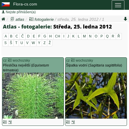
Flora-cs.com
Toggl
naviga
Nejste přihlášen(a)
atlas
fotogalerie
/ středa, 25. ledna 2012 / 1
Atlas - fotogalerie:
Středa, 25. ledna 2012
A
B
C
Č
D
E
F
G
H
CH
I
J
K
L
M
N
O
P
Q
R
Ř
S
Š
T
U
V
W
Y
Z
Ž
cz
wochozsky
cz
wochozsky
Přeslička největší (
Equisetum
Šípatka vodní (
Sagittaria sagittifolia
)
telmateia
)